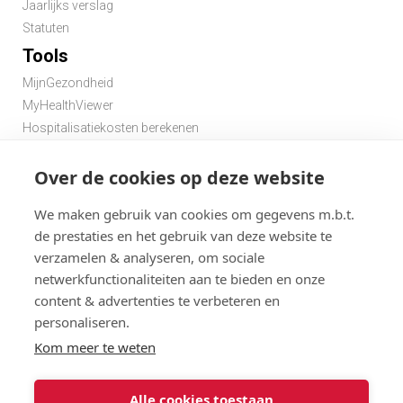
Jaarlijks verslag
Statuten
Tools
MijnGezondheid
MyHealthViewer
Hospitalisatiekosten berekenen
Premie berekenen hospitalisatieverzekering
Zoek een apotheek in de buurt
Over de cookies op deze website
Zoek een dokter in de buurt
We maken gebruik van cookies om gegevens m.b.t.
de prestaties en het gebruik van deze website te
verzamelen & analyseren, om sociale
netwerkfunctionaliteiten aan te bieden en onze
content & advertenties te verbeteren en
personaliseren.
Disclaimer
Statuten
Algemene gebruiksvoorwaarden en privacy
Kom meer te weten
Menu
Cookies
@ 2026
Alle cookies toestaan
Solidaris