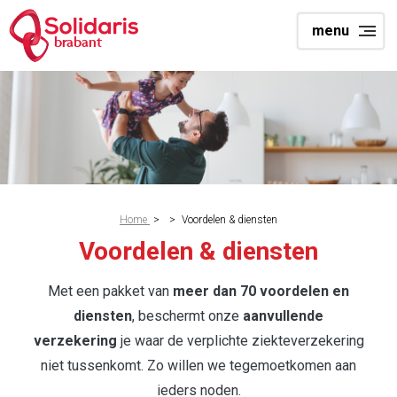
Skip
menu
to
brabant
main
content
Breadcrumb
Home
>
>
Voordelen & diensten
Voordelen & diensten
Met een pakket van
meer dan 70 voordelen en
diensten
, beschermt onze
aanvullende
verzekering
je waar de verplichte ziekteverzekering
niet tussenkomt. Zo willen we tegemoetkomen aan
ieders noden.