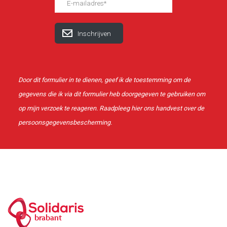
Door dit formulier in te dienen, geef ik de toestemming om de
gegevens die ik via dit formulier heb doorgegeven te gebruiken om
op mijn verzoek te reageren. Raadpleeg
hier
ons handvest over de
persoonsgegevensbescherming.
brabant