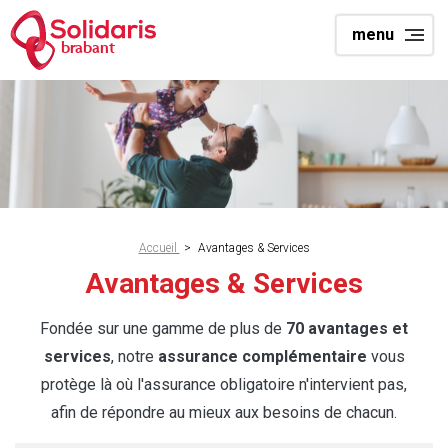
Aller
menu
au
brabant
contenu
principal
Fil
Accueil
>
Avantages & Services
d'Ariane
Avantages & Services
Fondée sur une gamme de plus de
70 avantages et
services
, notre
assurance complémentaire
vous
protège là où l'assurance obligatoire n'intervient pas,
afin de répondre au mieux aux besoins de chacun.