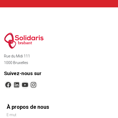
brabant
Rue du Midi 111
1000 Bruxelles
Suivez-nous sur
Menu
À propos de nous
Pied
E-mut