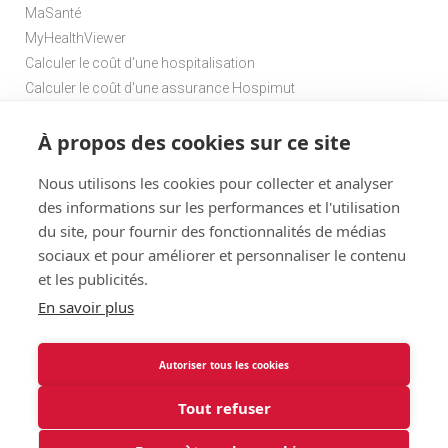
particulièrement la femme et sa famille. Pour en
MaSanté
savoir plus, cliquez
ici
.
MyHealthViewer
Calculer le coût d'une hospitalisation
Calculer le coût d'une assurance Hospimut
Chercher une pharmacie
À propos des cookies sur ce site
Chercher un médecin de garde
Nous utilisons les cookies pour collecter et analyser
des informations sur les performances et l'utilisation
du site, pour fournir des fonctionnalités de médias
sociaux et pour améliorer et personnaliser le contenu
et les publicités.
Disclaimer
Statuts
Conditions d'utilisation et vie privée
En savoir plus
Menu
Cookies
@ 2026
Solidaris
Autoriser tous les cookies
Solidaris Brabant Assurances : informations légales et vie
Brabant
privée
Tout refuser
Soumise au contrôle de l’O.C.M