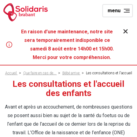
Aller
menu
au
brabant
contenu
principal
En raison d’une maintenance, notre site
sera temporairement indisponible ce
samedi 8 août entre 14h00 et 15h00.
Merci pour votre compréhension.
Fil
Accueil
>
Que faire en cas de...
>
Bébé arrive
>
Les consultations et l'accueil
d'Ariane
Les consultations et l'accueil
des enfants
Avant et après un accouchement, de nombreuses questions
se posent aussi bien au sujet de la santé du foetus ou de
l’enfant que de l’accueil de ce dernier lors de la reprise du
travail. L’Office de la naissance et de l’enfance (ONE)