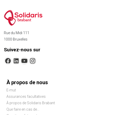
brabant
Rue du Midi 111
1000 Bruxelles
Suivez-nous sur
Menu
À propos de nous
Pied
E-mut
de
Assurances facultatives
page
À propos de Solidaris Brabant
Que faire en cas de...