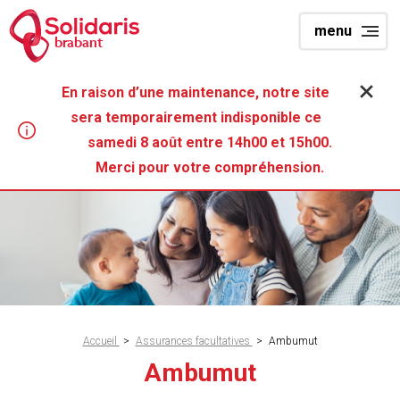
Aller
menu
au
brabant
contenu
principal
En raison d’une maintenance, notre site
sera temporairement indisponible ce
samedi 8 août entre 14h00 et 15h00.
Merci pour votre compréhension.
Fil
Accueil
>
Assurances facultatives
>
Ambumut
d'Ariane
Ambumut