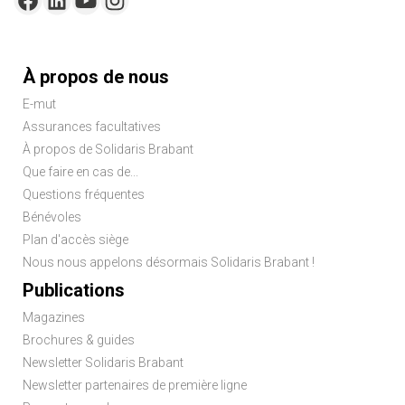
Menu
À propos de nous
Pied
E-mut
de
Assurances facultatives
page
À propos de Solidaris Brabant
Que faire en cas de...
Questions fréquentes
Bénévoles
Plan d'accès siège
Nous nous appelons désormais Solidaris Brabant !
Publications
Magazines
Brochures & guides
Newsletter Solidaris Brabant
Newsletter partenaires de première ligne