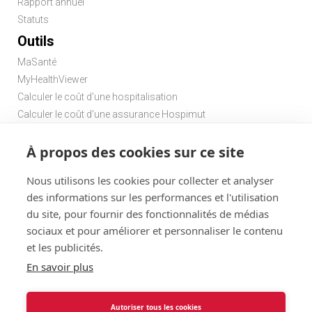
Rapport annuel
Statuts
Outils
MaSanté
MyHealthViewer
Calculer le coût d'une hospitalisation
Calculer le coût d'une assurance Hospimut
Chercher une pharmacie
À propos des cookies sur ce site
Chercher un médecin de garde
Nous utilisons les cookies pour collecter et analyser
des informations sur les performances et l'utilisation
du site, pour fournir des fonctionnalités de médias
sociaux et pour améliorer et personnaliser le contenu
et les publicités.
Disclaimer
Statuts
Conditions d'utilisation et vie privée
En savoir plus
Menu
Cookies
@ 2026
Solidaris
Autoriser tous les cookies