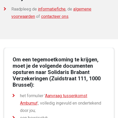
ingevulde en ondertekende verzekeringsvoorstel (met
Raadpleeg de
informatiefiche
, de
algemene
uitzondering van de maand december), op voorwaarde dat
voorwaarden
of
contacteer ons
.
de (kwartaal)premie vóór de vervaldatum wordt betaald.
Om een tegemoetkoming te krijgen,
moet je de volgende documenten
opsturen naar Solidaris Brabant
Verzekeringen (Zuidstraat 111, 1000
Brussel):
het formulier '
Aanvraag tussenkomst
Ambumut
', volledig ingevuld en ondertekend
door jou;
een bewijsstuk.