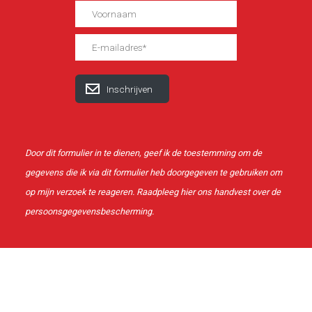
Door dit formulier in te dienen, geef ik de toestemming om de
gegevens die ik via dit formulier heb doorgegeven te gebruiken om
op mijn verzoek te reageren. Raadpleeg
hier
ons handvest over de
persoonsgegevensbescherming.