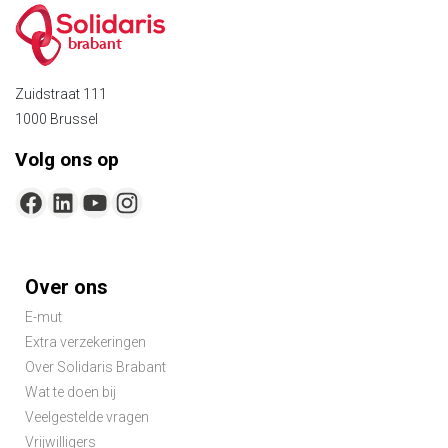
brabant
Zuidstraat 111
1000 Brussel
Volg ons op
Footer-
Over ons
menu
E-mut
Extra verzekeringen
Over Solidaris Brabant
Wat te doen bij
Veelgestelde vragen
Vrijwilligers