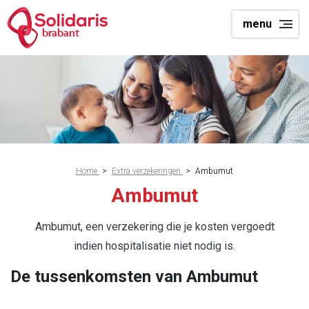
Overslaan
menu
en
brabant
naar
de
inhoud
gaan
Kruimelpad
Home
>
Extra verzekeringen
>
Ambumut
Ambumut
Ambumut, een verzekering die je kosten vergoedt
indien hospitalisatie niet nodig is.
De tussenkomsten van Ambumut