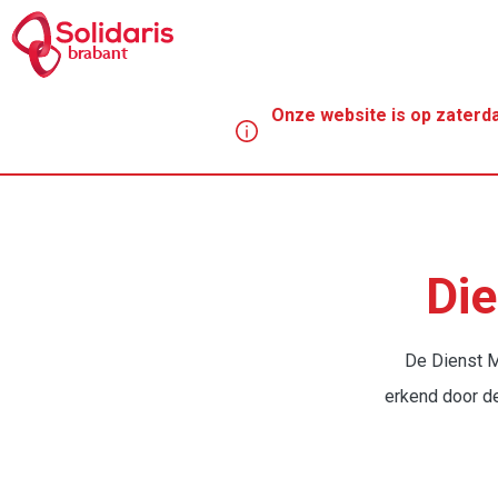
Overslaan
en
brabant
naar
de
Onze website is op zaterda
inhoud
gaan
Kruim
Die
De Dienst M
erkend door d