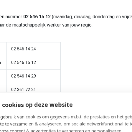
meen nummer
02 546 15 12
(maandag, dinsdag, donderdag en vrijd
ar de maatschappelijk werker van jouw regio:
02 546 14 24
m
02 546 15 12
02 546 14 29
02 361 72 21
 cookies op deze website
t
016 22 32 72
ebruik van cookies om gegevens m.b.t. de prestaties en het geb
02 546 14 17
te te verzamelen & analyseren, om sociale netwerkfunctionaliteit
onze content & advertenties te verbeteren en personaliseren.
02 506 96 33