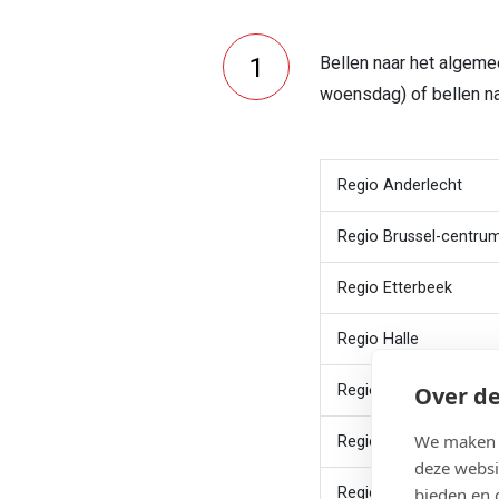
Bellen naar het alge
woensdag) of bellen na
Regio Anderlecht
Regio Brussel-centru
Regio Etterbeek
Regio Halle
Over de
Regio Leuven-Aarscho
We maken g
Regio Molenbeek
deze websi
bieden en 
Regio Schaarbeek