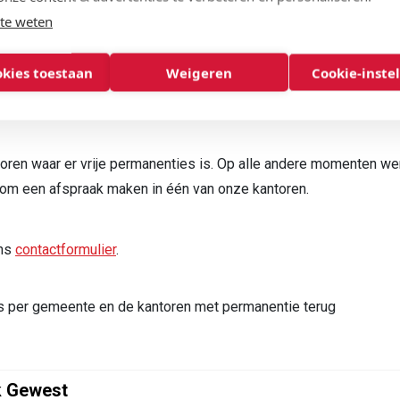
te weten
016 81 17 78
okies toestaan
Weigeren
Cookie-inste
02 251 26 76
oren waar er vrije permanenties is. Op alle andere momenten w
 om een afspraak maken in één van onze kantoren.
ons
contactformulier
.
rs
per gemeente en de kantoren met permanentie terug
k Gewest