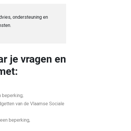
advies, ondersteuning en
nsten.
r je vragen en
met:
 beperking;
getten van de Vlaamse Sociale
 een beperking,