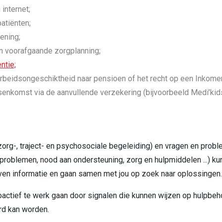
 internet;
atiënten;
ening;
n voorafgaande zorgplanning;
ntie;
rbeidsongeschiktheid naar pensioen of het recht op een Inkomen
senkomst via de aanvullende verzekering (bijvoorbeeld Medi’kids
org-, traject- en psychosociale begeleiding) en vragen en prob
problemen, nood aan ondersteuning, zorg en hulpmiddelen ...) kun 
en informatie en gaan samen met jou op zoek naar oplossingen.
roactief te werk gaan door signalen die kunnen wijzen op hulpbe
rd kan worden.