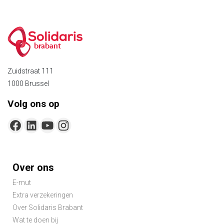
brabant
Zuidstraat 111
1000 Brussel
Volg ons op
Footer-
Over ons
menu
E-mut
Extra verzekeringen
Over Solidaris Brabant
Wat te doen bij