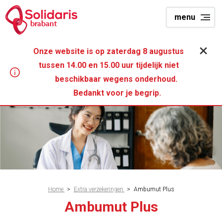
Overslaan
menu
en
brabant
naar
de
Onze website is op zaterdag 8 augustus
inhoud
tussen 14.00 en 15.00 uur tijdelijk niet
gaan
beschikbaar wegens onderhoud.
Bedankt voor je begrip.
Kruimelpad
Home
>
Extra verzekeringen
>
Ambumut Plus
Ambumut Plus