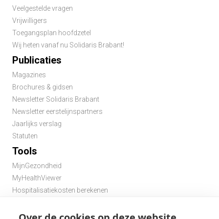
Veelgestelde vragen
Vrijwilligers
Toegangsplan hoofdzetel
Wij heten vanaf nu Solidaris Brabant!
Publicaties
Magazines
Brochures & gidsen
Newsletter Solidaris Brabant
Newsletter eerstelijnspartners
Jaarlijks verslag
Statuten
Tools
MijnGezondheid
MyHealthViewer
Hospitalisatiekosten berekenen
Premie berekenen hospitalisatieverzekering
Over de cookies op deze website
Zoek een apotheek in de buurt