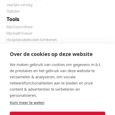
Jaarlijks verslag
Statuten
Tools
MijnGezondheid
MyHealthViewer
Hospitalisatiekosten berekenen
Premie berekenen hospitalisatieverzekering
Over de cookies op deze website
Zoek een apotheek in de buurt
Zoek een dokter in de buurt
We maken gebruik van cookies om gegevens m.b.t.
de prestaties en het gebruik van deze website te
verzamelen & analyseren, om sociale
netwerkfunctionaliteiten aan te bieden en onze
content & advertenties te verbeteren en
personaliseren.
Disclaimer
Statuten
Algemene gebruiksvoorwaarden en privacy
Kom meer te weten
Menu
Cookies
@ 2026