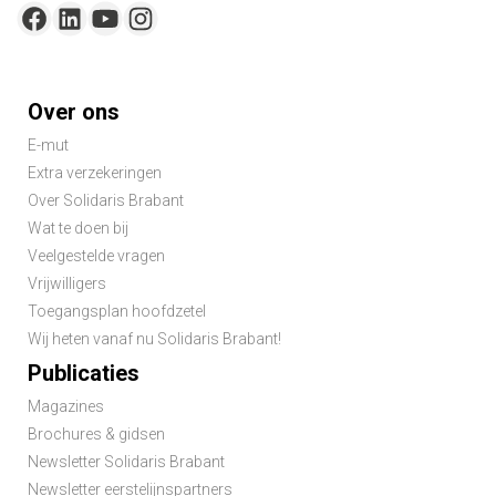
Footer-
Over ons
menu
E-mut
Extra verzekeringen
Over Solidaris Brabant
Wat te doen bij
Veelgestelde vragen
Vrijwilligers
Toegangsplan hoofdzetel
Wij heten vanaf nu Solidaris Brabant!
Publicaties
Magazines
Brochures & gidsen
Newsletter Solidaris Brabant
Newsletter eerstelijnspartners