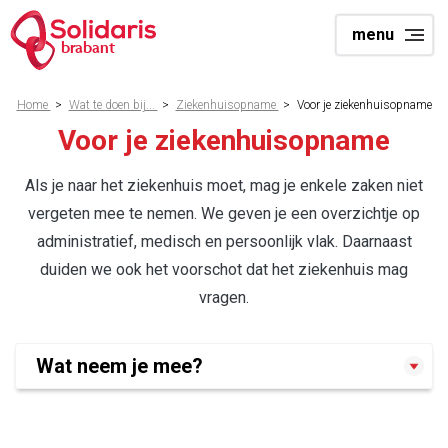
Overslaan
menu
en
brabant
naar
de
Kruimelpad
Home
>
Wat te doen bij...
>
Ziekenhuisopname
>
Voor je ziekenhuisopname
inhoud
Voor je ziekenhuisopname
gaan
Als je naar het ziekenhuis moet, mag je enkele zaken niet
vergeten mee te nemen. We geven je een overzichtje op
administratief, medisch en persoonlijk vlak. Daarnaast
duiden we ook het voorschot dat het ziekenhuis mag
vragen.
Wat neem je mee?
Op administratief vlak