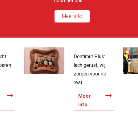
hoort het ook.
Meer info
cht
Dentimut Plus:
baren
lach gerust, wij
zorgen voor de
rest
Meer
info