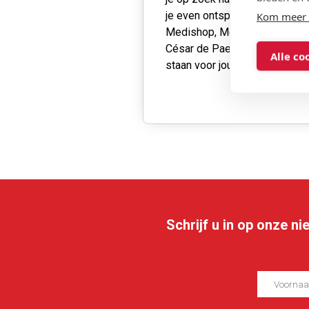
je even ontspannen? Onze
Kom meer 
Medishop, Medische centra
César de Paepe en VZW’s
Alle co
staan voor jou klaar!
Schrijf u in op onze n