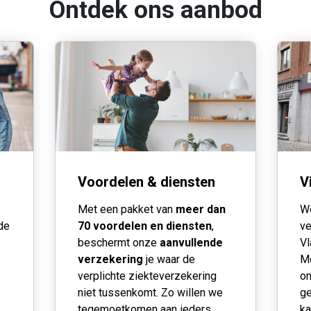
Ontdek ons aanbod
Voordelen & diensten
V
Met een pakket van
meer dan
We
 de
70 voordelen en diensten
,
ve
beschermt onze
aanvullende
Vl
verzekering
je waar de
Mo
verplichte ziekteverzekering
on
niet tussenkomt. Zo willen we
ge
tegemoetkomen aan ieders
ka