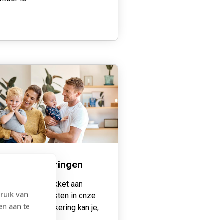
xtra verzekeringen
ast ons ruim pakket aan
ruik van
ordelen en diensten in onze
en aan te
nvullende verzekering kan je,
or een extra