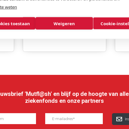
momenten kan je een beroep
be
te weten
doen op je ziekenfonds. We
o
geven je in deze rubriek meer
fa
okies toestaan
Weigeren
Cookie-inste
uitleg over de vele fases waarin
t
je op ons kunt rekenen.
ieuwsbrief 'Mutfl@sh' en blijf op de hoogte van al
ziekenfonds en onze partners