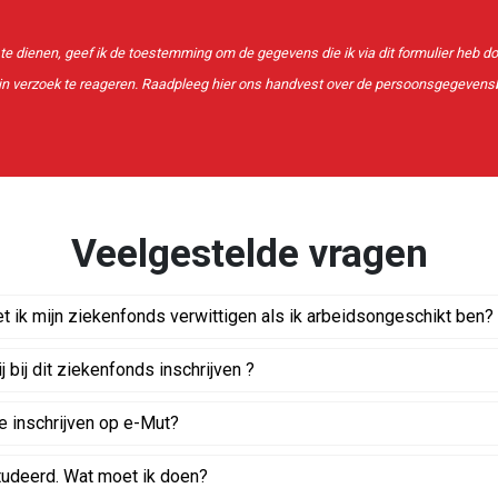
n te dienen, geef ik de toestemming om de gegevens die ik via dit formulier heb 
jn verzoek te reageren. Raadpleeg
hier
ons handvest over de persoonsgegevens
Veelgestelde vragen
 ik mijn ziekenfonds verwittigen als ik arbeidsongeschikt ben?
j bij dit ziekenfonds inschrijven ?
e inschrijven op e-Mut?
tudeerd. Wat moet ik doen?