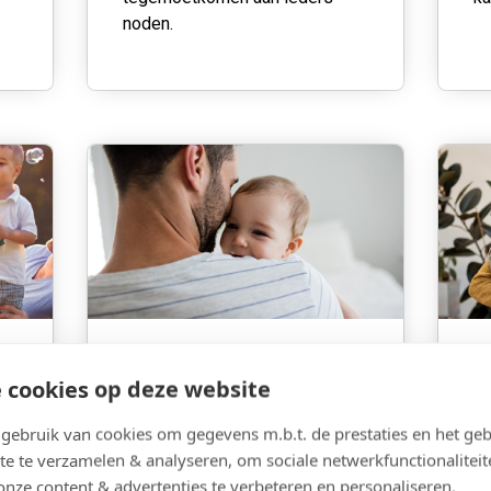
noden.
Wat te doen bij...
E
 cookies op deze website
Je leven is een
Na
ebruik van cookies om gegevens m.b.t. de prestaties en het geb
aaneenschakeling van
vo
te te verzamelen & analyseren, om sociale netwerkfunctionaliteit
n
gebeurtenissen. Tijdens die
aa
onze content & advertenties te verbeteren en personaliseren.
l
gelukkige en minder gelukkige
vo