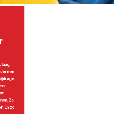
r
 laag,
edereen
bijdrage
eer
 om
unen.
Zo
er
. En zo