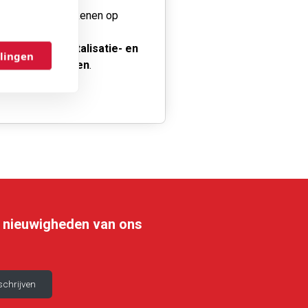
scherming, intekenen op
nze
cultatieve
hospitalisatie- en
llingen
andverzekeringen
.
le nieuwigheden van ons