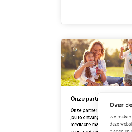
Onze partners
Over de
Onze partners staan klaar om
We maken g
jou te ontvangen! Heb je
deze websi
medische materiaal nodig, be
bieden en 
je op zoek naar een arts of wi