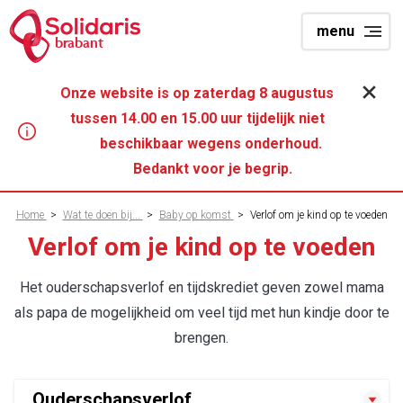
Overslaan
menu
en
brabant
naar
de
Onze website is op zaterdag 8 augustus
inhoud
tussen 14.00 en 15.00 uur tijdelijk niet
gaan
beschikbaar wegens onderhoud.
Bedankt voor je begrip.
Kruimelpad
Home
>
Wat te doen bij...
>
Baby op komst
>
Verlof om je kind op te voeden
Verlof om je kind op te voeden
Het ouderschapsverlof en tijdskrediet geven zowel mama
als papa de mogelijkheid om veel tijd met hun kindje door te
brengen.
Ouderschapsverlof