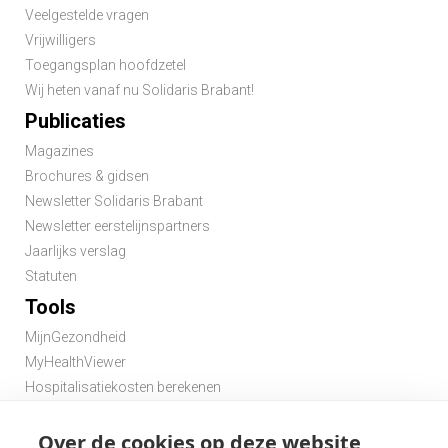
Veelgestelde vragen
Vrijwilligers
Toegangsplan hoofdzetel
Wij heten vanaf nu Solidaris Brabant!
Publicaties
Magazines
Brochures & gidsen
Newsletter Solidaris Brabant
Newsletter eerstelijnspartners
Jaarlijks verslag
Statuten
Tools
MijnGezondheid
MyHealthViewer
Hospitalisatiekosten berekenen
Premie berekenen hospitalisatieverzekering
Over de cookies op deze website
Zoek een apotheek in de buurt