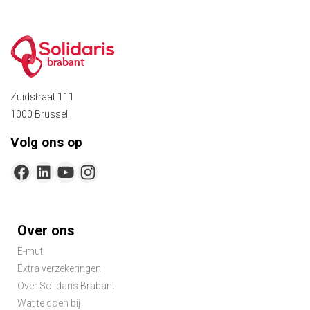
brabant
Zuidstraat 111
1000 Brussel
Volg ons op
Footer-
Over ons
menu
E-mut
Extra verzekeringen
Over Solidaris Brabant
Wat te doen bij