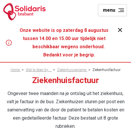
Overslaan
menu
en
brabant
naar
de
Onze website is op zaterdag 8 augustus
inhoud
tussen 14.00 en 15.00 uur tijdelijk niet
gaan
beschikbaar wegens onderhoud.
Bedankt voor je begrip.
Kruimelpad
Home
>
Wat te doen bij...
>
Ziekenhuisopname
>
Ziekenhuisfactuur
Ziekenhuisfactuur
Ongeveer twee maanden na je ontslag uit het ziekenhuis,
valt je factuur in de bus. Ziekenhuizen sturen per post een
samenvatting van de door de patiënt te betalen kosten en
een gedetailleerde factuur. Deze bestaat uit 8 grote
rubrieken.