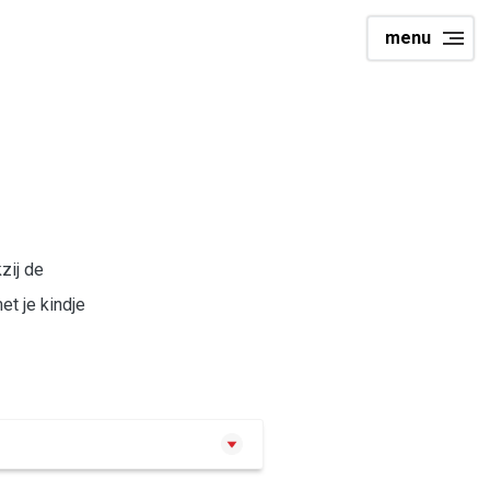
menu
zij de
t je kindje