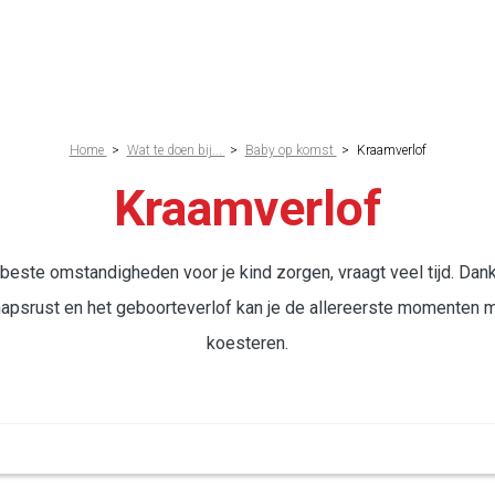
elpad
Home
>
Wat te doen bij...
>
Baby op komst
>
Kraamverlof
Kraamverlof
 beste omstandigheden voor je kind zorgen, vraagt veel tijd. Dank
psrust en het geboorteverlof kan je de allereerste momenten me
koesteren.