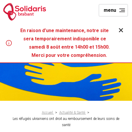
Aller
menu
au
brabant
contenu
principal
En raison d’une maintenance, notre site
sera temporairement indisponible ce
samedi 8 août entre 14h00 et 15h00.
Merci pour votre compréhension.
Fil
Accueil
>
Actualité & Santé
>
Les réfugiés ukrainiens ont droit au remboursement de leurs soins de
d'Ariane
santé