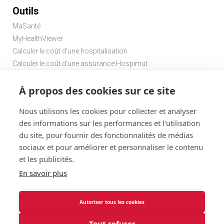
Outils
MaSanté
MyHealthViewer
Calculer le coût d'une hospitalisation
Calculer le coût d'une assurance Hospimut
Chercher une pharmacie
À propos des cookies sur ce site
Chercher un médecin de garde
Nous utilisons les cookies pour collecter et analyser
des informations sur les performances et l'utilisation
du site, pour fournir des fonctionnalités de médias
sociaux et pour améliorer et personnaliser le contenu
et les publicités.
Disclaimer
Statuts
Conditions d'utilisation et vie privée
En savoir plus
Menu
Cookies
@ 2026
Solidaris
Autoriser tous les cookies
Solidaris Brabant Assurances : informations légales et vie
Brabant
privée
Tout refuser