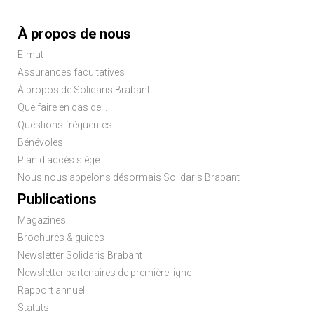
Menu
À propos de nous
Pied
E-mut
de
Assurances facultatives
page
À propos de Solidaris Brabant
Que faire en cas de...
Questions fréquentes
Bénévoles
Plan d'accès siège
Nous nous appelons désormais Solidaris Brabant !
Publications
Magazines
Brochures & guides
Newsletter Solidaris Brabant
Newsletter partenaires de première ligne
Rapport annuel
Statuts