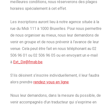
meilleur
e
s conditions, nous réserverons des plages
horaires spécialement à cet effet.
Les inscriptions auront lieu
à notre agence
situé
e
à la
rue du Midi
111
à 1000 Bruxelles. Pour nous permettre
de nous organiser au mieux
, nous leur demandons
de
venir en groupe
et
de
nous prévenir à l’avance de leur
venue.
Cela peut être fait en nous
téléphonant
au 02
506 96 01 ou 02 506 96 05 ou
en envoyant un
e-
mail
à
Ext_Dir@fmsb.be
.
S’il
s
désire
nt s’inscrire individuellement, il leur faudra
alors prendre
rendez-vous en ligne
.
N
ous leur demandons, dans la mesure du possible, de
venir
accompagné
s
d’un traducteur qui s’exprime en