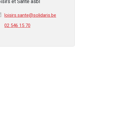
isirs et Santé asbl
loisirs.sante@solidaris.be
02 546 15 70