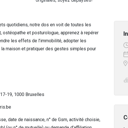
originales, soyez dépaysés!
jets quotidiens, notre dos en voit de toutes les
, ostéopathe et posturologue, apprenez à repérer
I
dre les effets de l’immobilité, adopter les
 la maison et pratiquer des gestes simples pour
 17-19, 1000 Bruxelles
ris.be
C
se, date de naissance, n° de Gsm, activité choisie,
l (ou n° de mutuelle) ou demande d’affiliation.