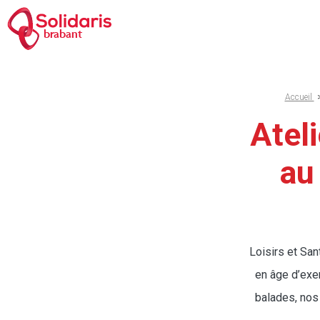
Aller
au
brabant
contenu
principal
Fil
Accueil
d'Aria
Ateli
au
Loisirs et Sa
en âge d’exer
balades, nos 