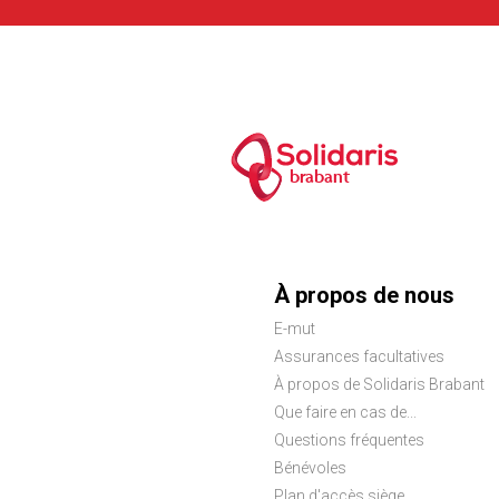
brabant
Menu
À propos de nous
E-mut
Pied
Assurances facultatives
de
À propos de Solidaris Brabant
Que faire en cas de...
page
Questions fréquentes
Bénévoles
Plan d'accès siège