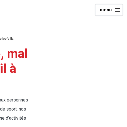
menu
les-Ville.
o, mal
l à
 aux personnes
 de sport, nos
ne d’activités