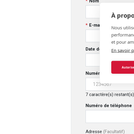
Nom
À propo
E-mail
Nous utilis
performance
et pour amé
Date de naissance
En savoir p
Autorise
Numéro d'affiliation So
7
caractère(s) restant(s)
Numéro de téléphone
Adresse
(Facultatif)