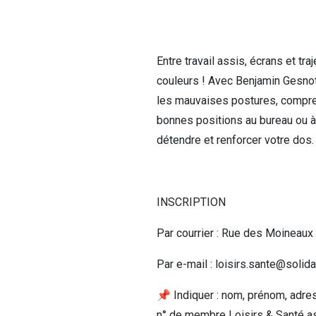
Entre travail assis, écrans et tra
couleurs ! Avec Benjamin Gesnot
les mauvaises postures, compren
bonnes positions au bureau ou à
détendre et renforcer votre dos.
INSCRIPTION
Par courrier : Rue des Moineaux
Par e-mail : loisirs.sante@solida
📌 Indiquer : nom, prénom, adres
n° de membre Loisirs & Santé asb