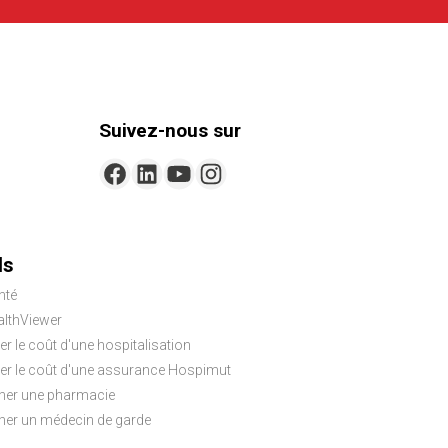
Suivez-nous sur
ls
nté
lthViewer
er le coût d'une hospitalisation
ler le coût d'une assurance Hospimut
her une pharmacie
her un médecin de garde