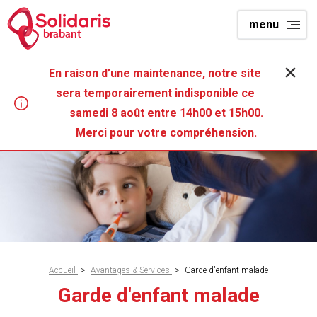
Aller
menu
au
brabant
contenu
principal
En raison d’une maintenance, notre site
sera temporairement indisponible ce
samedi 8 août entre 14h00 et 15h00.
Merci pour votre compréhension.
Fil
Accueil
>
Avantages & Services
>
Garde d'enfant malade
d'Ariane
Garde d'enfant malade