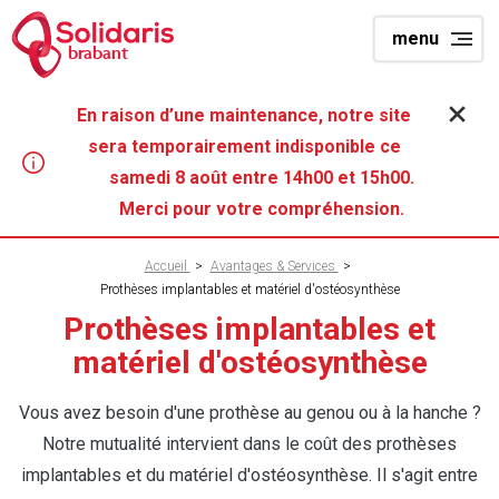
Aller
menu
au
brabant
contenu
principal
En raison d’une maintenance, notre site
sera temporairement indisponible ce
samedi 8 août entre 14h00 et 15h00.
Merci pour votre compréhension.
Fil
Accueil
>
Avantages & Services
>
Prothèses implantables et matériel d'ostéosynthèse
d'Ariane
Prothèses implantables et
matériel d'ostéosynthèse
Vous avez besoin d'une prothèse au genou ou à la hanche ?
Notre mutualité intervient dans le coût des prothèses
implantables et du matériel d'ostéosynthèse. Il s'agit entre