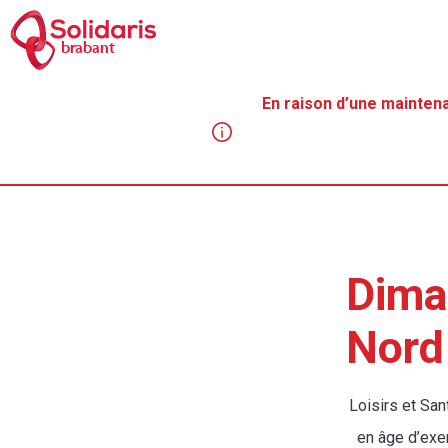
Aller
au
brabant
contenu
principal
En raison d’une mainten
Fil
d'Aria
Dima
Nord 
Loisirs et Sa
en âge d’exer