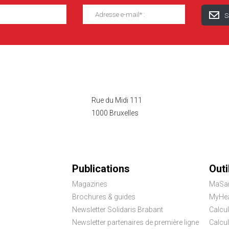
Rue du Midi 111
1000 Bruxelles
Publications
Outi
Magazines
MaSa
Brochures & guides
MyHea
Newsletter Solidaris Brabant
Calcul
Newsletter partenaires de première ligne
Calcu