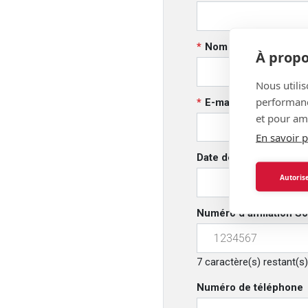
Nom
À propo
Nous utilis
performance
E-mail
et pour amé
En savoir p
Date de naissance
Autorise
Numéro d'affiliation So
7
caractère(s) restant(s)
Numéro de téléphone