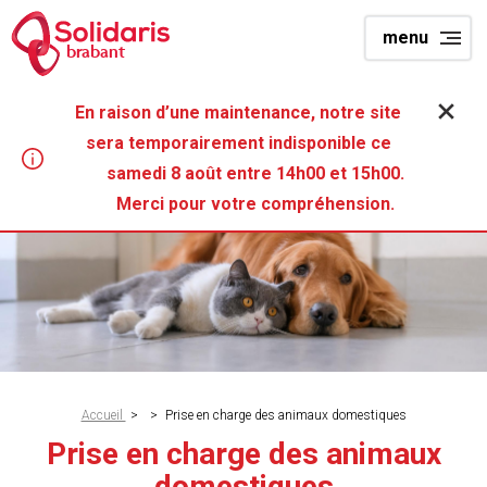
Aller
menu
au
brabant
contenu
principal
En raison d’une maintenance, notre site
sera temporairement indisponible ce
samedi 8 août entre 14h00 et 15h00.
Merci pour votre compréhension.
Fil
Accueil
>
>
Prise en charge des animaux domestiques
d'Ariane
Prise en charge des animaux
domestiques