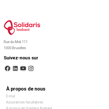
brabant
Rue du Midi 111
1000 Bruxelles
Suivez-nous sur
Menu
À propos de nous
Pied
E-mut
de
Assurances facultatives
page
À propos de Solidaris Brabant