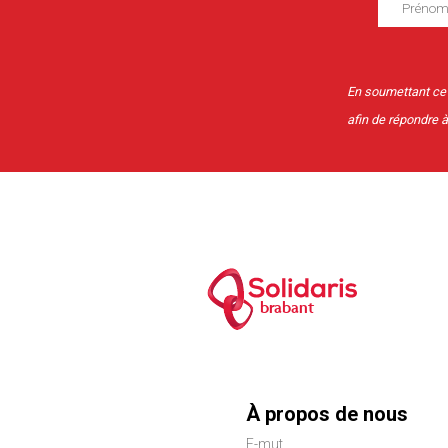
En soumettant ce f
afin de répondre 
brabant
Menu
À propos de nous
E-mut