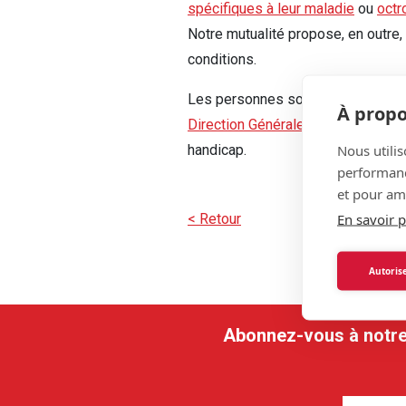
spécifiques à leur maladie
ou
octr
Notre mutualité propose, en outre, 
conditions.
Les personnes souffrant d’une mal
À propo
Direction Générale Personnes han
Nous utilis
handicap.
performance
et pour amé
En savoir p
< Retour
Autorise
Abonnez-vous à notre n