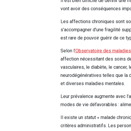
Il est bien difficile de définir un
vont avoir des conséquences import
Les affections chroniques sont so
s’accompagner d’une fragilité supplé
est rare de pouvoir guérir de ce t
Selon l
’Observatoire des maladies
affection nécessitant des soins d
vasculaires, le diabète, le cancer
neurodégénératives telles que la 
et diverses maladies mentales.
Leur prévalence augmente avec l’a
modes de vie défavorables : alimen
Il existe un statut « malade chroniq
critères administratifs. ​​​​​​Les p