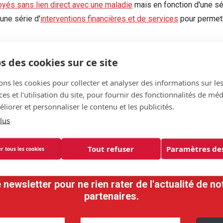
oyés sans lien direct avec une maladie
mais en fonction d'une sér
une série d'
interventions financières et de services
pour permett
adie chronique peuvent entrer dans les conditions pour une reco
s des cookies sur ce site
dicapées du SPF Sécurité sociale
qui est responsable de l’attr
ons les cookies pour collecter et analyser des informations sur le
s et l'utilisation du site, pour fournir des fonctionnalités de mé
liorer et personnaliser le contenu et les publicités.
lus
Tout refuser
Paramètres des
r tous les cookies
ewsletter pour ne rien rater de l'actualité de no
partenaires.