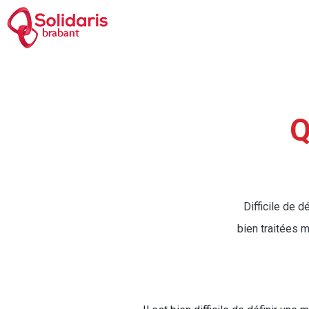
Aller
au
brabant
contenu
principal
Fil
d'Aria
Q
Difficile de 
bien traitées 