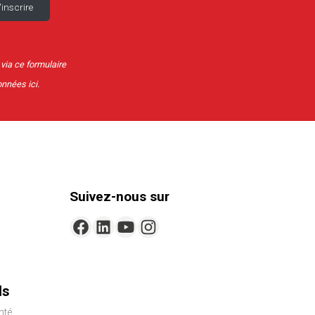
 via ce formulaire
données
ici
.
Suivez-nous sur
ls
nté