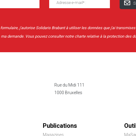
ormulaire, j'autorise Solidaris Brabant à utiliser les données que j'ai transmises
à ma demande. Vous pouvez consulter notre charte relative à la protection des 
Rue du Midi 111
1000 Bruxelles
Publications
Outi
Magazines
MaSa