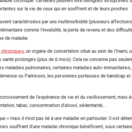
e maladie chronique. Certaines peuvent être bénignes lorsqu’elles 
antes sur la vie de ceux qui en souffrent et de leurs proches.
uvent caractérisées par une multimorbidité (plusieurs affection
mentaire comme l’invalidité, la perte de revenu et des difficultés 
ype de maladie.
 chroniques
, un organe de concertation situé au sein de l’Inami,
e santé prolongés (plus de 6 mois). Cela ne concerne pas seule
, les maladies pulmonaires, certaines maladies auto-immunitaires
démence ou Parkinson, les personnes porteuses de handicap et 
ccroissement de l’espérance de vie et du vieillissement, mais é
tation, tabac, consommation d’alcool, sédentarité, …
ue » mais il n'est pas lié à une maladie en particulier. Il est dét
ersonnes souffrant d’une maladie chronique bénéficient, sous certain