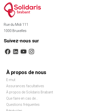
brabant
Rue du Midi 111
1000 Bruxelles
Suivez-nous sur
Menu
À propos de nous
Pied
E-mut
de
Assurances facultatives
page
À propos de Solidaris Brabant
Que faire en cas de...
Questions fréquentes
Bénévoles