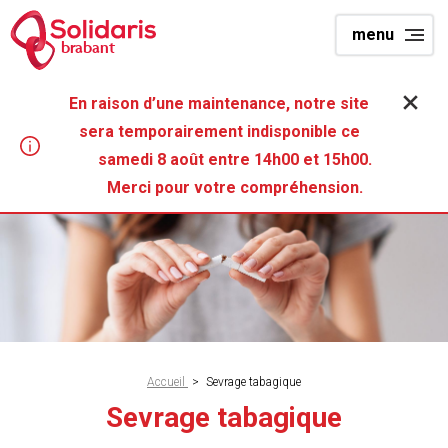
Aller
menu
au
brabant
contenu
principal
En raison d’une maintenance, notre site
sera temporairement indisponible ce
samedi 8 août entre 14h00 et 15h00.
Merci pour votre compréhension.
Fil
Accueil
>
Sevrage tabagique
d'Ariane
Sevrage tabagique