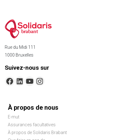
brabant
Rue du Midi 111
1000 Bruxelles
Suivez-nous sur
Menu
À propos de nous
Pied
E-mut
de
Assurances facultatives
page
À propos de Solidaris Brabant