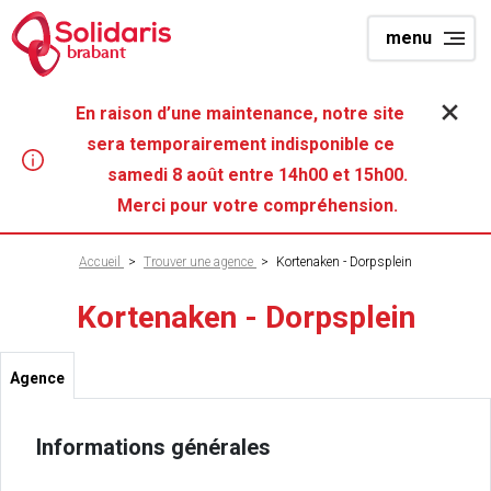
Aller
menu
au
brabant
contenu
principal
En raison d’une maintenance, notre site
sera temporairement indisponible ce
samedi 8 août entre 14h00 et 15h00.
Merci pour votre compréhension.
Fil
Accueil
>
Trouver une agence
>
Kortenaken - Dorpsplein
d'Ariane
Kortenaken - Dorpsplein
Agence
Informations générales