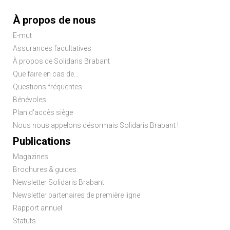
Menu
À propos de nous
Pied
E-mut
de
Assurances facultatives
page
À propos de Solidaris Brabant
Que faire en cas de...
Questions fréquentes
Bénévoles
Plan d'accès siège
Nous nous appelons désormais Solidaris Brabant !
Publications
Magazines
Brochures & guides
Newsletter Solidaris Brabant
Newsletter partenaires de première ligne
Rapport annuel
Statuts