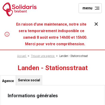
Aller
menu
au
brabant
contenu
principal
En raison d’une maintenance, notre site
sera temporairement indisponible ce
samedi 8 août entre 14h00 et 15h00.
Merci pour votre compréhension.
Fil
Accueil
>
Trouver une agence
>
Landen - Stationsstraat
d'Ariane
Landen - Stationsstraat
Service social
Agence
Informations générales