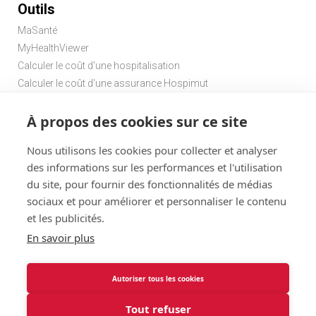
Outils
MaSanté
MyHealthViewer
Calculer le coût d'une hospitalisation
Calculer le coût d'une assurance Hospimut
Chercher une pharmacie
À propos des cookies sur ce site
Chercher un médecin de garde
Nous utilisons les cookies pour collecter et analyser
des informations sur les performances et l'utilisation
du site, pour fournir des fonctionnalités de médias
sociaux et pour améliorer et personnaliser le contenu
et les publicités.
Disclaimer
Statuts
Conditions d'utilisation et vie privée
En savoir plus
Menu
Cookies
@ 2026
Solidaris
Autoriser tous les cookies
Solidaris Brabant Assurances : informations légales et vie
Brabant
privée
Tout refuser