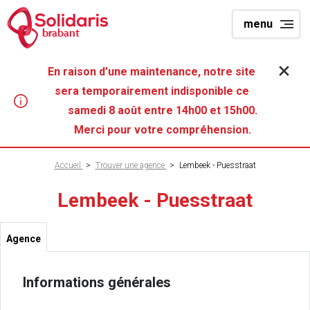
Aller
menu
au
brabant
contenu
principal
En raison d’une maintenance, notre site
sera temporairement indisponible ce
samedi 8 août entre 14h00 et 15h00.
Merci pour votre compréhension.
Fil
Accueil
>
Trouver une agence
>
Lembeek - Puesstraat
d'Ariane
Lembeek - Puesstraat
Agence
Informations générales