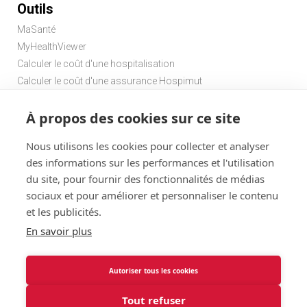
Outils
MaSanté
MyHealthViewer
Calculer le coût d'une hospitalisation
Calculer le coût d'une assurance Hospimut
Chercher une pharmacie
À propos des cookies sur ce site
Chercher un médecin de garde
Nous utilisons les cookies pour collecter et analyser
des informations sur les performances et l'utilisation
du site, pour fournir des fonctionnalités de médias
sociaux et pour améliorer et personnaliser le contenu
et les publicités.
Disclaimer
Statuts
Conditions d'utilisation et vie privée
En savoir plus
Menu
Cookies
@ 2026
Solidaris
Autoriser tous les cookies
Solidaris Brabant Assurances : informations légales et vie
Brabant
privée
Tout refuser