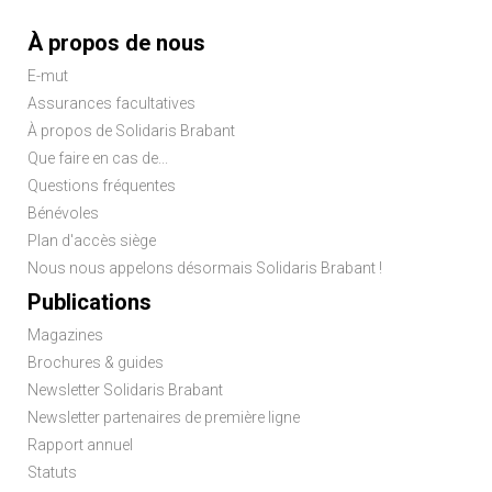
Menu
À propos de nous
Pied
E-mut
de
Assurances facultatives
page
À propos de Solidaris Brabant
Que faire en cas de...
Questions fréquentes
Bénévoles
Plan d'accès siège
Nous nous appelons désormais Solidaris Brabant !
Publications
Magazines
Brochures & guides
Newsletter Solidaris Brabant
Newsletter partenaires de première ligne
Rapport annuel
Statuts