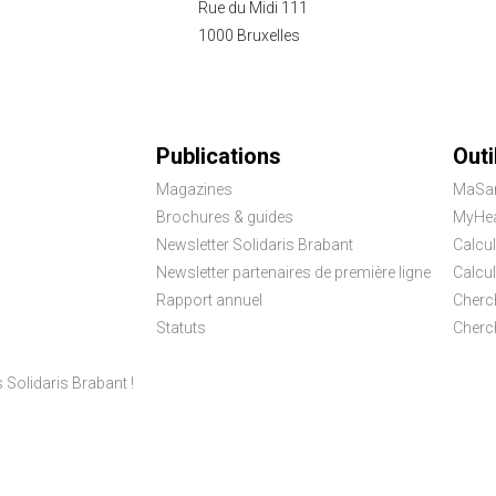
Rue du Midi 111
1000 Bruxelles
Publications
Outi
Magazines
MaSa
Brochures & guides
MyHea
Newsletter Solidaris Brabant
Calcul
Newsletter partenaires de première ligne
Calcu
Rapport annuel
Cherc
Statuts
Cherc
olidaris Brabant !