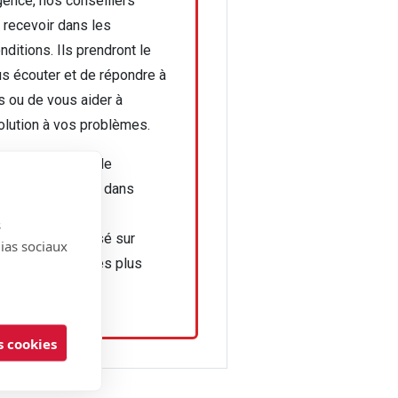
gence, nos conseillers
 recevoir dans les
nditions. Ils prendront le
s écouter et de répondre à
s ou de vous aider à
olution à vos problèmes.
 de paiements ou de
nts en espèces dans
(le montant de
s
n prévue sera versé sur
dias sociaux
 bancaire dans les plus
 cookies