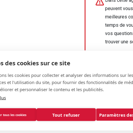
Dans cette a
peuvent vous
meilleures co
temps de vou
vos question
trouver une s
Il n'y a plus
s des cookies sur ce site
rembourseme
cette agence 
ons les cookies pour collecter et analyser des informations sur le
l'interventio
s et l'utilisation du site, pour fournir des fonctionnalités de mé
votre compte
liorer et personnaliser le contenu et les publicités.
brefs délais).
lus
Tout refuser
Paramètres des
r tous les cookies