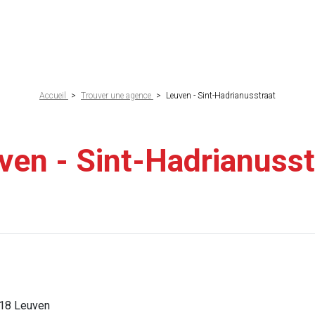
Accueil
>
Trouver une agence
>
Leuven - Sint-Hadrianusstraat
ne
ven - Sint-Hadrianusst
018 Leuven