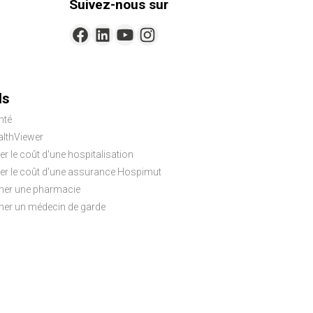
Suivez-nous sur
ls
nté
lthViewer
er le coût d'une hospitalisation
ler le coût d'une assurance Hospimut
her une pharmacie
her un médecin de garde