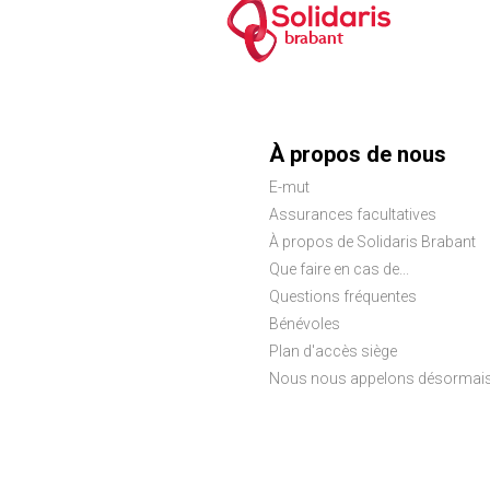
brabant
Menu
À propos de nous
E-mut
Pied
Assurances facultatives
de
À propos de Solidaris Brabant
Que faire en cas de...
page
Questions fréquentes
Bénévoles
Plan d'accès siège
Nous nous appelons désormais S