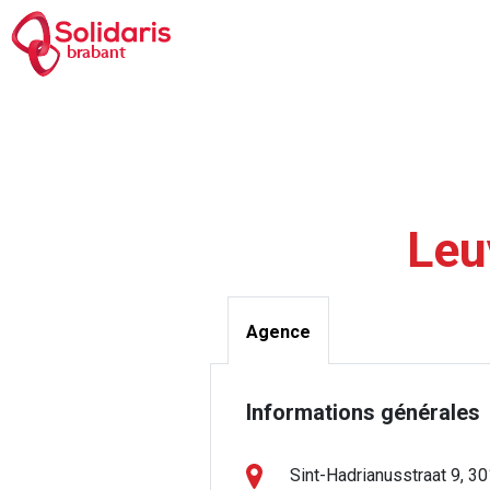
Aller
au
brabant
contenu
principal
Fil
d'Aria
Leu
Agence
Informations générales
Sint-Hadrianusstraat 9, 3