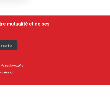
tre mutualité et de ses
 via ce formulaire
données
ici
.