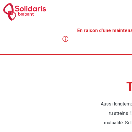
Aller
au
brabant
contenu
principal
En raison d’une mainten
Fil
d'Aria
Aussi longtemps
tu atteins l
mutualité. Si