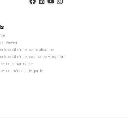
ls
nté
lthViewer
er le coût d'une hospitalisation
ler le coût d'une assurance Hospimut
her une pharmacie
her un médecin de garde