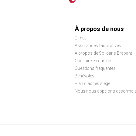
Menu
À propos de nous
E-mut
Pied
Assurances facultatives
de
À propos de Solidaris Brabant
Que faire en cas de...
page
Questions fréquentes
Bénévoles
Plan d'accès siège
Nous nous appelons désormais S