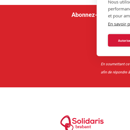
Nous utilis
performance
Abonnez-vous à notre n
et pour amé
En savoir p
Autorise
En soumettant ce f
afin de répondre 
brabant