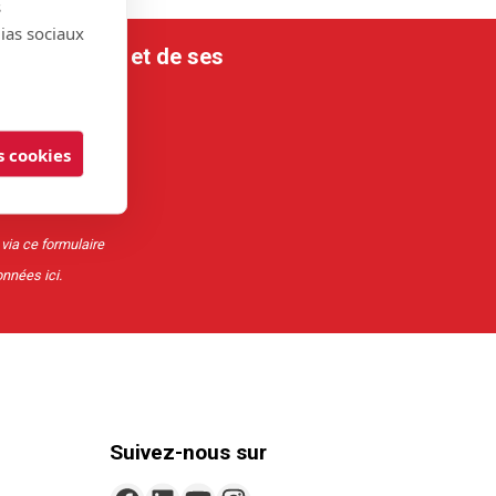
s
dias sociaux
tre mutualité et de ses
 cookies
 via ce formulaire
données
ici
.
Suivez-nous sur