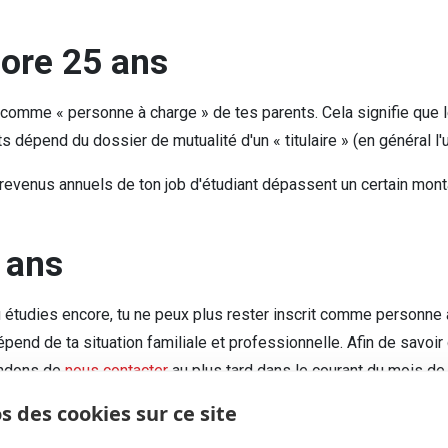
core 25 ans
s comme « personne à charge » de tes parents. Cela signifie que
dépend du dossier de mutualité d'un « titulaire » (en général l'
s revenus annuels de ton job d'étudiant dépassent un certain mont
 ans
étudies encore, tu ne peux plus rester inscrit comme personne à c
pend de ta situation familiale et professionnelle. Afin de savoir q
andons de
nous contacter
au plus tard dans le courant du mois de 
s des cookies sur ce site