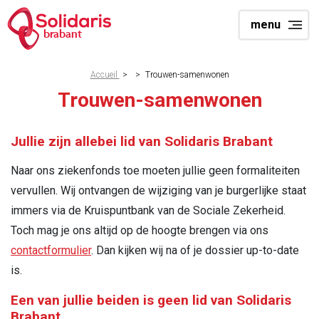
Aller
menu
au
brabant
contenu
principal
Fil
Accueil
>
>
Trouwen-samenwonen
d'Ariane
Trouwen-samenwonen
Jullie zijn allebei lid van Solidaris Brabant
Naar ons ziekenfonds toe moeten jullie geen formaliteiten
vervullen. Wij ontvangen de wijziging van je burgerlijke staat
immers via de Kruispuntbank van de Sociale Zekerheid.
Toch mag je ons altijd op de hoogte brengen via ons
contactformulier
. Dan kijken wij na of je dossier up-to-date
is.
Een van jullie beiden is geen lid van Solidaris
Brabant