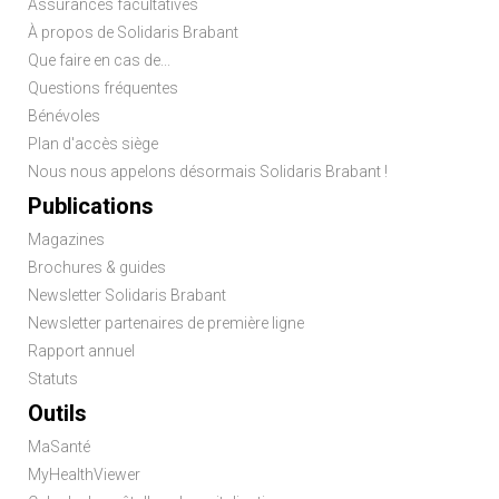
de
Assurances facultatives
page
À propos de Solidaris Brabant
Que faire en cas de...
Questions fréquentes
Bénévoles
Plan d'accès siège
Nous nous appelons désormais Solidaris Brabant !
Publications
Magazines
Brochures & guides
Newsletter Solidaris Brabant
Newsletter partenaires de première ligne
Rapport annuel
Statuts
Outils
MaSanté
MyHealthViewer