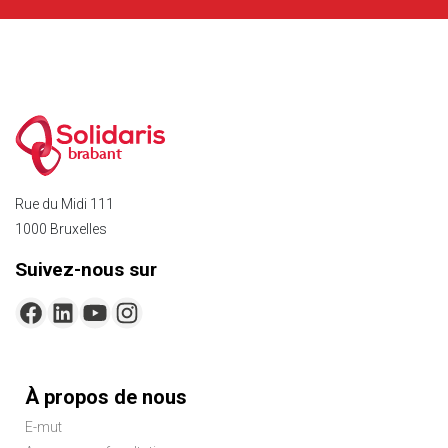
brabant
Rue du Midi 111
1000 Bruxelles
Suivez-nous sur
Menu
À propos de nous
Pied
E-mut