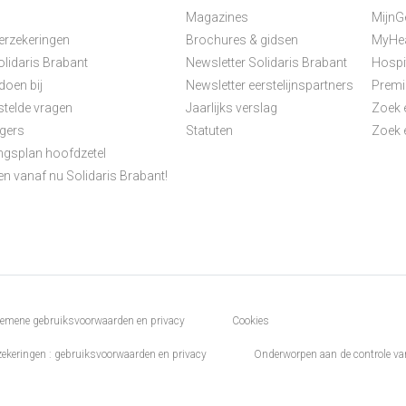
Magazines
MijnG
nu
verzekeringen
Brochures & gidsen
MyHea
olidaris Brabant
Newsletter Solidaris Brabant
Hospi
doen bij
Newsletter eerstelijnspartners
Premi
stelde vragen
Jaarlijks verslag
Zoek 
igers
Statuten
Zoek e
gsplan hoofdzetel
en vanaf nu Solidaris Brabant!
er
emene gebruiksvoorwaarden en privacy
Cookies
zekeringen : gebruiksvoorwaarden en privacy
Onderworpen aan de controle v