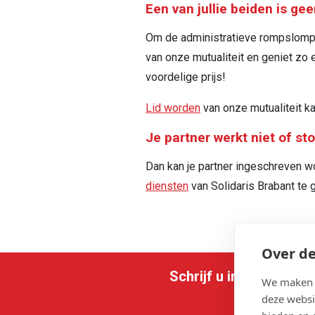
Een van jullie beiden is gee
Om de administratieve rompslomp te
van onze mutualiteit en geniet zo e
voordelige prijs!
Lid worden
van onze mutualiteit kan
Je partner werkt niet of s
Dan kan je partner ingeschreven w
diensten
van Solidaris Brabant te 
Over de
Schrijf u in op onze n
We maken g
deze websi