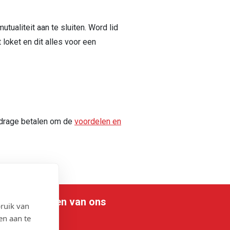
tualiteit aan te sluiten. Word lid
 loket en dit alles voor een
jdrage betalen om de
voordelen en
le nieuwigheden van ons
ruik van
en aan te