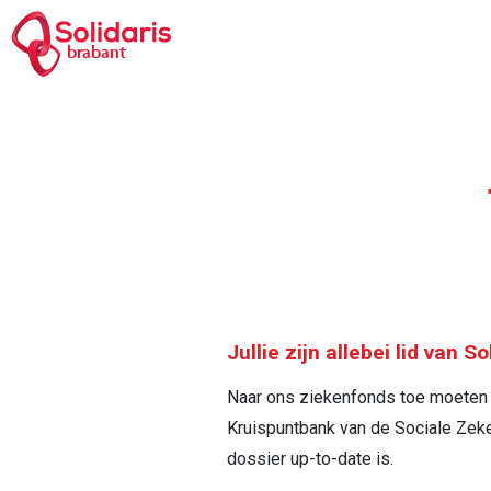
Overslaan
en
brabant
naar
de
inhoud
Kruim
gaan
Jullie zijn allebei lid van S
Naar ons ziekenfonds toe moeten ju
Kruispuntbank van de Sociale Zeke
dossier up-to-date is.