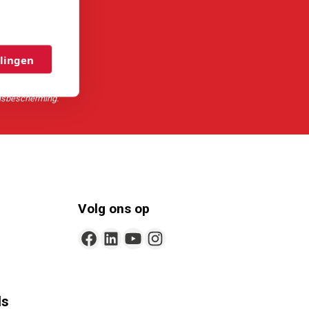
llingen
b doorgegeven te
nsbescherming.
Volg ons op
ls