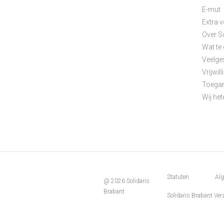
E-mut
me
Extra 
Over S
Wat te 
Veelge
Vrijwill
Toegan
Wij het
Disclaim
Statuten
Alg
@ 2026 Solidaris
Brabant
Menu
Solidaris Brabant Ver