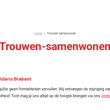
elpad
Home
>
Trouwen-samenwonen
Trouwen-samenwone
olidaris Brabant
llie geen formaliteiten vervullen. Wij ontvangen de wijziging van
rheid. Toch mag je ons altijd op de hoogte brengen via ons
conta