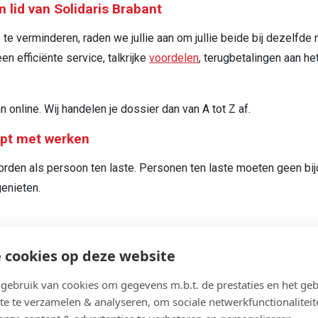
n lid van Solidaris Brabant
 verminderen, raden we jullie aan om jullie beide bij dezelfde mu
en efficiënte service, talkrijke
voordelen
, terugbetalingen aan het
 online. Wij handelen je dossier dan van A tot Z af.
topt met werken
orden als persoon ten laste. Personen ten laste moeten geen bi
genieten.
 cookies op deze website
ieuwsbrief 'Mutfl@sh' en blijf op de hoogte van al
ebruik van cookies om gegevens m.b.t. de prestaties en het geb
ziekenfonds en onze partners
te te verzamelen & analyseren, om sociale netwerkfunctionaliteit