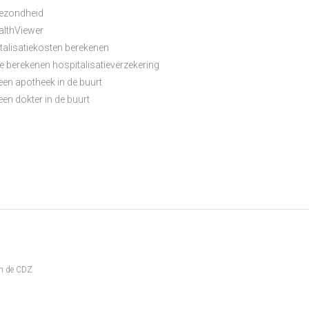
ezondheid
lthViewer
talisatiekosten berekenen
e berekenen hospitalisatieverzekering
een apotheek in de buurt
en dokter in de buurt
an de CDZ