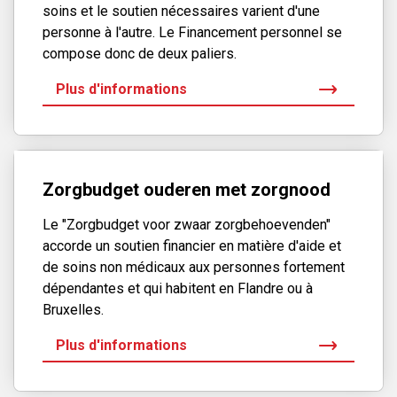
Procédure de traitement de la plainte
soins et le soutien nécessaires varient d'une
personne à l'autre. Le Financement personnel se
Le traitement d’une plainte se fait en plusieurs étapes :
compose donc de deux paliers.
Plus d'informations
Le service Médiation et Qualité de Service
réceptionne votre plainte et procède à son
enregistrement dans le registre des plaintes.
Zorgbudget ouderen met zorgnood
Le service Médiation et Qualité de Service vous
Le "Zorgbudget voor zwaar zorgbehoevenden"
envoie un accusé de réception dans les plus
accorde un soutien financier en matière d'aide et
brefs délais.
de soins non médicaux aux personnes fortement
dépendantes et qui habitent en Flandre ou à
Bruxelles.
Dans un délai de 45 jours, le service Médiation
Plus d'informations
et Qualité de Service, en collaboration avec
notre zorgkas, traitera votre plainte et vous
communiquera le résultat de l’instruction menée.