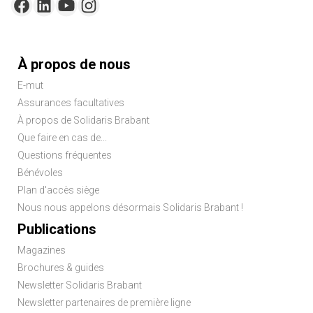
Menu
À propos de nous
Pied
E-mut
de
Assurances facultatives
page
À propos de Solidaris Brabant
Que faire en cas de...
Questions fréquentes
Bénévoles
Plan d'accès siège
Nous nous appelons désormais Solidaris Brabant !
Publications
Magazines
Brochures & guides
Newsletter Solidaris Brabant
Newsletter partenaires de première ligne