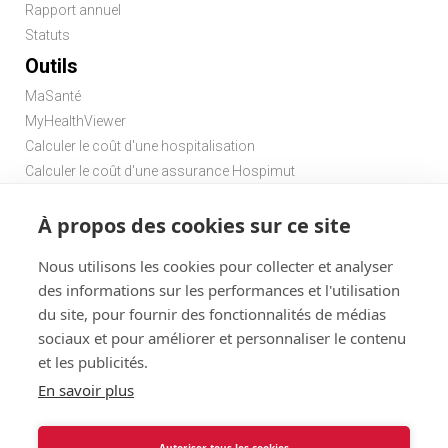
Rapport annuel
Statuts
Outils
MaSanté
MyHealthViewer
Calculer le coût d'une hospitalisation
Calculer le coût d'une assurance Hospimut
Chercher une pharmacie
À propos des cookies sur ce site
Chercher un médecin de garde
Nous utilisons les cookies pour collecter et analyser
des informations sur les performances et l'utilisation
du site, pour fournir des fonctionnalités de médias
sociaux et pour améliorer et personnaliser le contenu
et les publicités.
Disclaimer
Statuts
Conditions d'utilisation et vie privée
En savoir plus
Menu
Cookies
@ 2026
Solidaris
Autoriser tous les cookies