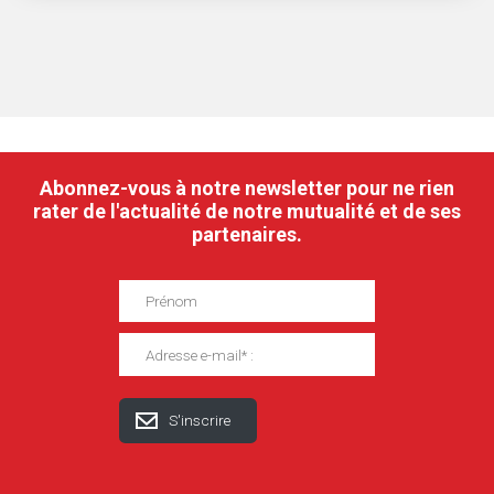
Le service Médiation et Qualité de Service peut,
si nécessaire, formuler des recommandations à
notre zorgkas afin d’éviter que le problème se
reproduise.
Abonnez-vous à notre newsletter pour ne rien
Attention !
Le traitement par le service Médiation et
rater de l'actualité de notre mutualité et de ses
Qualité de Service ne suspend pas les délais de recours
partenaires.
contre la décision de notre zorgkas devant les tribunaux.