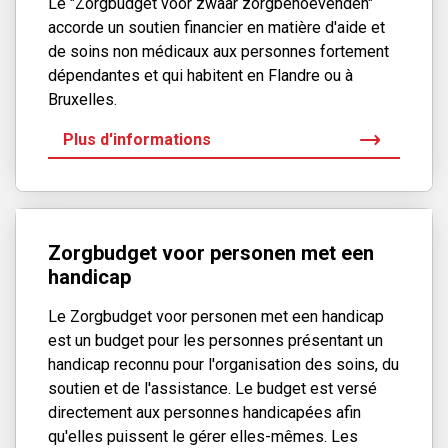
Le "Zorgbudget voor zwaar zorgbehoevenden"
Qui peut déposer une plainte ?
accorde un soutien financier en matière d'aide et
de soins non médicaux aux personnes fortement
Toute personne ou organisation en contact avec notre
dépendantes et qui habitent en Flandre ou à
zorgkas peut déposer une plainte.
Bruxelles.
À quel sujet puis-je déposer une plainte ?
Plus d'informations
Pour être traitée par le service Médiation et Qualité de
Service, votre plainte concerner notre zorgkas et doit être
formulée par écrit (version numérique ou version papier).
Zorgbudget voor personen met een
handicap
Comment déposer une plainte ?
Le Zorgbudget voor personen met een handicap
Via notre
formulaire de contact
est un budget pour les personnes présentant un
Par courrier à l’adresse suivante : Service Médiation et
handicap reconnu pour l'organisation des soins, du
Qualité de Service de Solidaris Brabant, rue du
soutien et de l'assistance. Le budget est versé
Midi 111, 1000 Bruxelles
directement aux personnes handicapées afin
qu'elles puissent le gérer elles-mêmes. Les