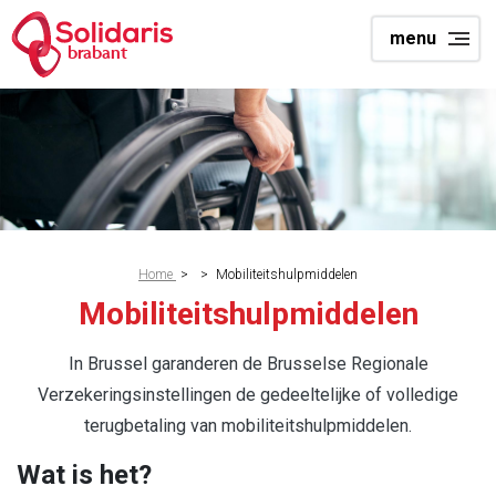
Skip
menu
to
brabant
main
content
Breadcrumb
Home
>
>
Mobiliteitshulpmiddelen
Mobiliteitshulpmiddelen
In Brussel garanderen de Brusselse Regionale
Verzekeringsinstellingen de gedeeltelijke of volledige
terugbetaling van mobiliteitshulpmiddelen.
Wat is het?