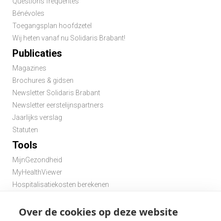
Questions fréquentes
Bénévoles
Toegangsplan hoofdzetel
Wij heten vanaf nu Solidaris Brabant!
Publicaties
Magazines
Brochures & gidsen
Newsletter Solidaris Brabant
Newsletter eerstelijnspartners
Jaarlijks verslag
Statuten
Tools
MijnGezondheid
MyHealthViewer
Hospitalisatiekosten berekenen
Premie berekenen hospitalisatieverzekering
Over de cookies op deze website
Zoek een apotheek in de buurt