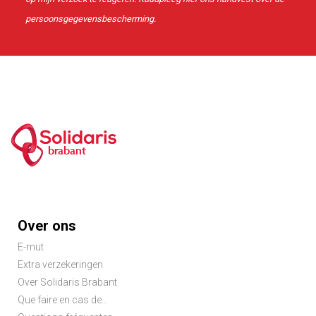
persoonsgegevensbescherming.
brabant
Footer
Over ons
menu
E-mut
Extra verzekeringen
Over Solidaris Brabant
Que faire en cas de...