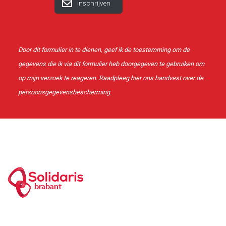
Door dit formulier in te dienen, geef ik de toestemming om de
gegevens die ik via dit formulier heb doorgegeven te gebruiken om
op mijn verzoek te reageren. Raadpleeg
hier
ons handvest over de
persoonsgegevensbescherming.
brabant