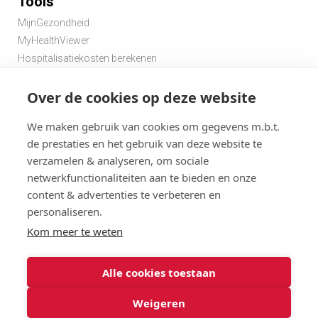
Tools
MijnGezondheid
MyHealthViewer
Hospitalisatiekosten berekenen
Premie berekenen hospitalisatieverzekering
Over de cookies op deze website
Zoek een apotheek in de buurt
Zoek een dokter in de buurt
We maken gebruik van cookies om gegevens m.b.t.
de prestaties en het gebruik van deze website te
verzamelen & analyseren, om sociale
netwerkfunctionaliteiten aan te bieden en onze
content & advertenties te verbeteren en
personaliseren.
Disclaimer
Statuten
Algemene gebruiksvoorwaarden en privacy
Kom meer te weten
Menu
Cookies
@ 2026
Alle cookies toestaan
Solidaris
Solidaris Brabant Verzekeringen : gebruiksvoorwaarden en
Brabant
privacy
Weigeren