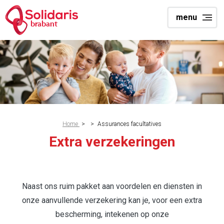
Skip
menu
to
brabant
main
content
Breadcrumb
Home
>
>
Assurances facultatives
Extra verzekeringen
Naast ons ruim pakket aan voordelen en diensten in
onze aanvullende verzekering kan je, voor een extra
bescherming, intekenen op onze