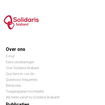
brabant
Footer
Over ons
menu
E-mut
Extra verzekeringen
Over Solidaris Brabant
Que faire en cas de...
Questions fréquentes
Bénévoles
Toegangsplan hoofdzetel
Wij heten vanaf nu Solidaris Brabant!
Publicaties