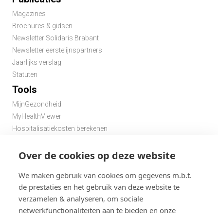
Magazines
Brochures & gidsen
Newsletter Solidaris Brabant
Newsletter eerstelijnspartners
Jaarlijks verslag
Statuten
Tools
MijnGezondheid
MyHealthViewer
Hospitalisatiekosten berekenen
Premie berekenen hospitalisatieverzekering
Zoek een apotheek in de buurt
Over de cookies op deze website
Zoek een dokter in de buurt
We maken gebruik van cookies om gegevens m.b.t.
de prestaties en het gebruik van deze website te
verzamelen & analyseren, om sociale
netwerkfunctionaliteiten aan te bieden en onze