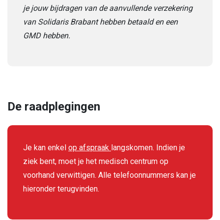
je jouw bijdragen van de aanvullende verzekering
van Solidaris Brabant hebben betaald en een
GMD hebben.
De raadplegingen
Je kan enkel
op afspraak
langskomen. Indien je
ziek bent, moet je het medisch centrum op
voorhand verwittigen. Alle telefoonnummers kan je
hieronder terugvinden.