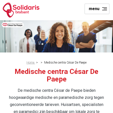
Skip
menu
to
brabant
main
content
Breadcrumb
Home
>
>
Medische centra César De Paepe
Medische centra César De
Paepe
De medische centra César de Paepe bieden
hoogwaardige medische en paramedische zorg tegen
geconventioneerde tarieven. Huisartsen, specialisten
en paramedici zijn beschikbaar om lokale zorg te