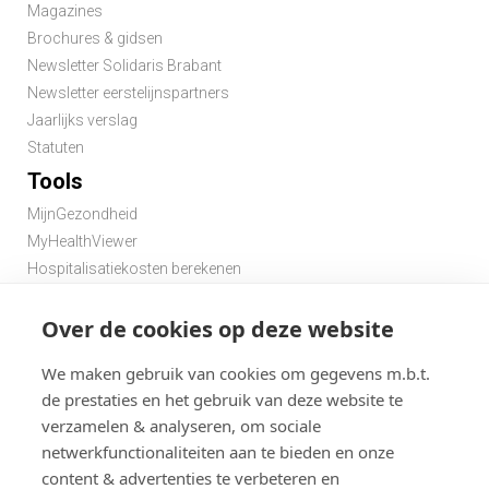
1-2
251 27 29
Magazines
Brochures & gidsen
Newsletter Solidaris Brabant
Newsletter eerstelijnspartners
Jaarlijks verslag
Statuten
Tools
MijnGezondheid
MyHealthViewer
Hospitalisatiekosten berekenen
Premie berekenen hospitalisatieverzekering
Over de cookies op deze website
Zoek een apotheek in de buurt
Zoek een dokter in de buurt
We maken gebruik van cookies om gegevens m.b.t.
de prestaties en het gebruik van deze website te
verzamelen & analyseren, om sociale
netwerkfunctionaliteiten aan te bieden en onze
content & advertenties te verbeteren en