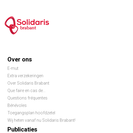
brabant
Footer
Over ons
menu
E-mut
Extra verzekeringen
Over Solidaris Brabant
Que faire en cas de...
Questions fréquentes
Bénévoles
Toegangsplan hoofdzetel
Wij heten vanaf nu Solidaris Brabant!
Publicaties