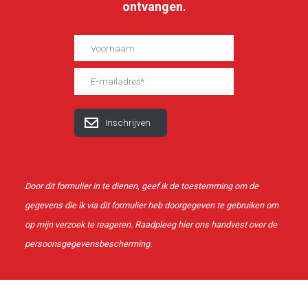
verzekeringsovereenkomsten
ingeschreven in het Brusselse rechtspersonenregister
Brabant Verzekeringen.
ontvangen.
Solidariteit en afwezigheid van winstbejag staan bij ons
onder het nummer 0838.221.243. Oprichting: Belgisch
centraal. Wij ambiëren de continuïteit in de dienstenaanbod
Handvest over depersoonsgegevensbescherming
Staatsblad van 17 augustus 2011 1e wijziging
van Solidaris Brabant Verzekeringen te verzekeren, met
(ontslag/benoeming): Belgisch Staatsblad van 25 maart
inachtneming van de wettelijke normen en de regelgeving
Solvency and Financial Condition Report - SFCR
2013.
die in de sector gelden.
Door dit formulier in te dienen, geef ik de toestemming om de
gegevens die ik via dit formulier heb doorgegeven te gebruiken om
op mijn verzoek te reageren. Raadpleeg
hier
ons handvest over de
persoonsgegevensbescherming.