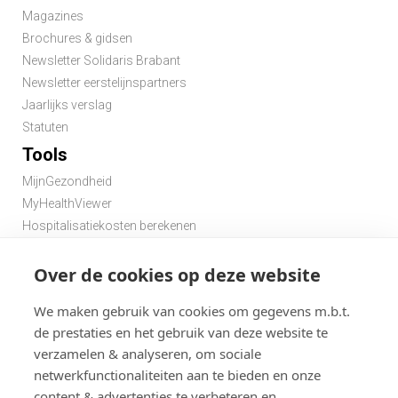
Magazines
Brochures & gidsen
Newsletter Solidaris Brabant
Newsletter eerstelijnspartners
Jaarlijks verslag
Statuten
Tools
MijnGezondheid
MyHealthViewer
Hospitalisatiekosten berekenen
Premie berekenen hospitalisatieverzekering
Over de cookies op deze website
Zoek een apotheek in de buurt
Zoek een dokter in de buurt
We maken gebruik van cookies om gegevens m.b.t.
de prestaties en het gebruik van deze website te
verzamelen & analyseren, om sociale
netwerkfunctionaliteiten aan te bieden en onze
content & advertenties te verbeteren en