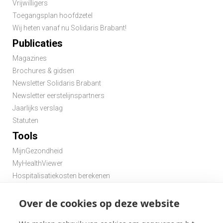
Vrijwilligers
Toegangsplan hoofdzetel
Wij heten vanaf nu Solidaris Brabant!
Publicaties
Magazines
Brochures & gidsen
Newsletter Solidaris Brabant
Newsletter eerstelijnspartners
Jaarlijks verslag
Statuten
Tools
MijnGezondheid
MyHealthViewer
Hospitalisatiekosten berekenen
Premie berekenen hospitalisatieverzekering
Over de cookies op deze website
Zoek een apotheek in de buurt
Zoek een dokter in de buurt