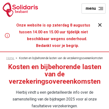
Overslaan
menu
en
brabant
naar
de
Onze website is op zaterdag 8 augustus
inhoud
tussen 14.00 en 15.00 uur tijdelijk niet
gaan
beschikbaar wegens onderhoud.
Bedankt voor je begrip.
Kruimelpad
Home
>
Kosten en bijbehorende lasten van de verzekeringsovereenkomsten
Kosten en bijbehorende lasten
van de
verzekeringsovereenkomsten
Hierbij vindt u een gedetailleerde info over de
samenstelling van de bijdragen 2025 voor al onze
facultatieve verzekeringen.