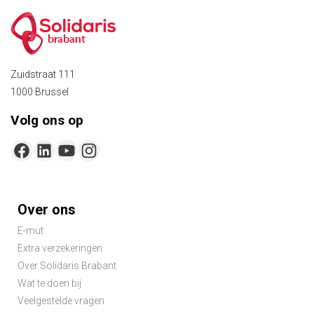
brabant
Zuidstraat 111
1000 Brussel
Volg ons op
Footer-
Over ons
menu
E-mut
Extra verzekeringen
Over Solidaris Brabant
Wat te doen bij
Veelgestelde vragen