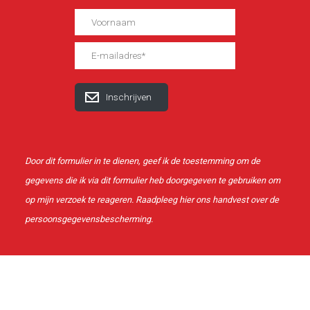
Door dit formulier in te dienen, geef ik de toestemming om de
gegevens die ik via dit formulier heb doorgegeven te gebruiken om
op mijn verzoek te reageren. Raadpleeg
hier
ons handvest over de
persoonsgegevensbescherming.