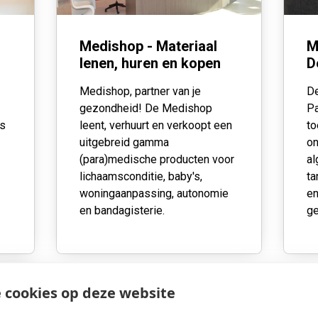
Medishop - Materiaal
M
lenen, huren en kopen
D
Medishop, partner van je
De
gezondheid!
De Medishop
Pa
us
leent, verhuurt en verkoopt een
to
uitgebreid gamma
on
(para)medische producten voor
a
lichaamsconditie, baby's,
ta
woningaanpassing, autonomie
en
en bandagisterie.
ge
 cookies op deze website