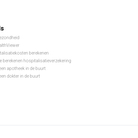
ls
ezondheid
lthViewer
talisatiekosten berekenen
e berekenen hospitalisatieverzekering
een apotheek in de buurt
en dokter in de buurt