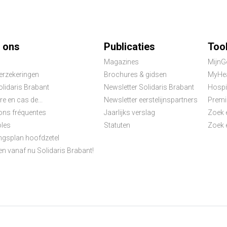
ter
 ons
Publicaties
Too
Magazines
MijnG
nu
verzekeringen
Brochures & gidsen
MyHea
olidaris Brabant
Newsletter Solidaris Brabant
Hospi
re en cas de...
Newsletter eerstelijnspartners
Premi
ons fréquentes
Jaarlijks verslag
Zoek 
les
Statuten
Zoek e
gsplan hoofdzetel
en vanaf nu Solidaris Brabant!