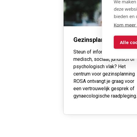
We maken g
deze websi
bieden en 
Kom meer 
Gezinsplanning ROSA
Alle co
Steun of informatie nodig op
medisch, sociaal, juridisch of
psychologisch vlak? Het
centrum voor gezinsplanning
ROSA ontvangt je graag voor
een vertrouwelijk gesprek of
gynaecologische raadpleging.