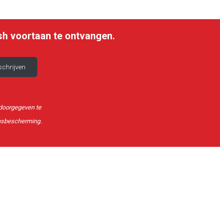
sh voortaan te ontvangen.
b doorgegeven te
nsbescherming.