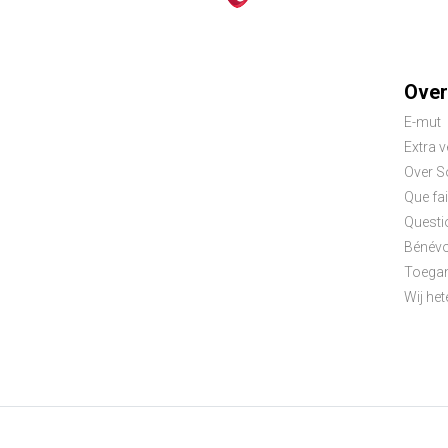
Foo
Over
E-mut
me
Extra 
Over S
Que fai
Questi
Bénévo
Toegan
Wij het