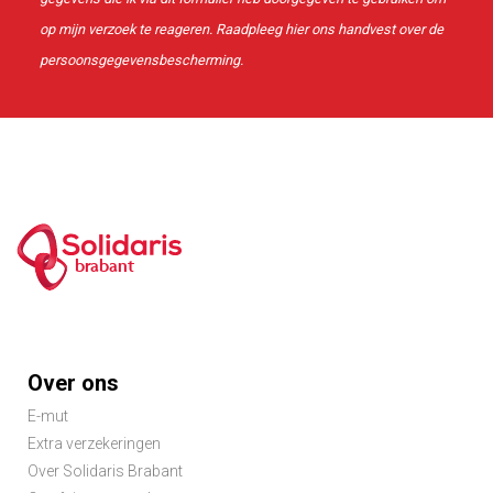
op mijn verzoek te reageren. Raadpleeg
hier
ons handvest over de
persoonsgegevensbescherming.
brabant
Footer
Over ons
menu
E-mut
Extra verzekeringen
Over Solidaris Brabant