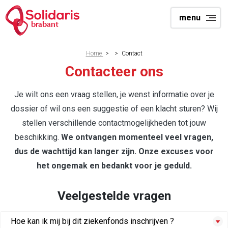
Skip
menu
to
brabant
main
content
Breadcrumb
Home
>
>
Contact
Contacteer ons
Je wilt ons een vraag stellen, je wenst informatie over je
dossier of wil ons een suggestie of een klacht sturen? Wij
stellen verschillende contactmogelijkheden tot jouw
beschikking.
We ontvangen momenteel veel vragen,
dus de wachttijd kan langer zijn. Onze excuses voor
het ongemak en bedankt voor je geduld.
Veelgestelde vragen
Hoe kan ik mij bij dit ziekenfonds inschrijven ?