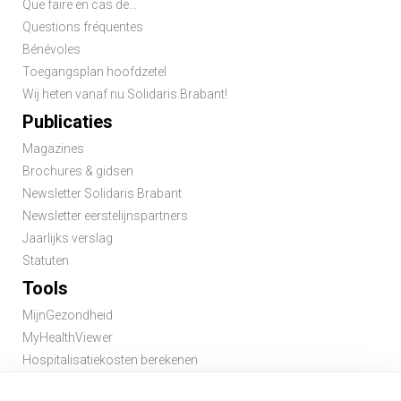
Que faire en cas de...
Questions fréquentes
Bénévoles
Toegangsplan hoofdzetel
Wij heten vanaf nu Solidaris Brabant!
Publicaties
Magazines
Brochures & gidsen
Newsletter Solidaris Brabant
Newsletter eerstelijnspartners
Jaarlijks verslag
Statuten
Tools
MijnGezondheid
MyHealthViewer
Hospitalisatiekosten berekenen
Premie berekenen hospitalisatieverzekering