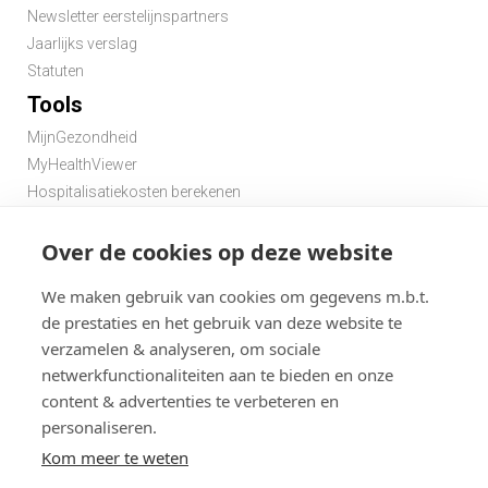
Newsletter eerstelijnspartners
Jaarlijks verslag
Statuten
Tools
MijnGezondheid
MyHealthViewer
Hospitalisatiekosten berekenen
Premie berekenen hospitalisatieverzekering
Over de cookies op deze website
Zoek een apotheek in de buurt
Zoek een dokter in de buurt
We maken gebruik van cookies om gegevens m.b.t.
de prestaties en het gebruik van deze website te
verzamelen & analyseren, om sociale
netwerkfunctionaliteiten aan te bieden en onze
content & advertenties te verbeteren en
personaliseren.
Disclaimer
Statuten
Algemene gebruiksvoorwaarden en privacy
Kom meer te weten
Menu