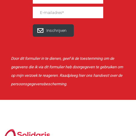
Door dit formulier in te dienen, geef ik de toestemming om de
gegevens die ik via dit formulier heb doorgegeven te gebruiken om
op mijn verzoek te reageren. Raadpleeg
hier
ons handvest over de
persoonsgegevensbescherming.