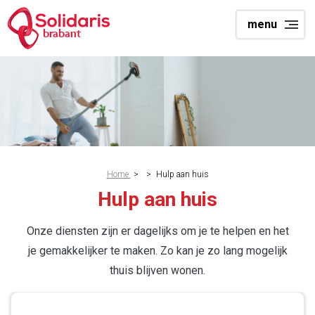
Skip
menu
to
brabant
main
content
Breadcrumb
Home
>
>
Hulp aan huis
Hulp aan huis
Onze diensten zijn er dagelijks om je te helpen en het
je gemakkelijker te maken. Zo kan je zo lang mogelijk
thuis blijven wonen.