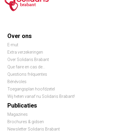
brabant
Footer
Over ons
menu
E-mut
Extra verzekeringen
Over Solidaris Brabant
Que faire en cas de...
Questions fréquentes
Bénévoles
Toegangsplan hoofdzetel
Wij heten vanaf nu Solidaris Brabant!
Publicaties
Magazines
Brochures & gidsen
Newsletter Solidaris Brabant