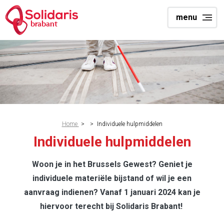
Skip
menu
to
brabant
main
content
Breadcrumb
Home
>
>
Individuele hulpmiddelen
Individuele hulpmiddelen
Woon je in het Brussels Gewest? Geniet je
individuele materiële bijstand of wil je een
aanvraag indienen? Van­af 1 januari 2024 kan je
hiervoor terecht bij Solidaris Brabant!