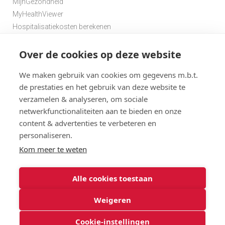
MijnGezondheid
MyHealthViewer
Hospitalisatiekosten berekenen
Premie berekenen hospitalisatieverzekering
Over de cookies op deze website
Zoek een apotheek in de buurt
Zoek een dokter in de buurt
We maken gebruik van cookies om gegevens m.b.t.
de prestaties en het gebruik van deze website te
verzamelen & analyseren, om sociale
netwerkfunctionaliteiten aan te bieden en onze
content & advertenties te verbeteren en
personaliseren.
Disclaimer
Statuten
Algemene gebruiksvoorwaarden en privacy
Kom meer te weten
Menu
Cookies
@ 2026
Alle cookies toestaan
Solidaris
Solidaris Brabant Verzekeringen : gebruiksvoorwaarden en
Brabant
privacy
Weigeren
Onderworpen aan de controle van de CDZ
Cookie-instellingen