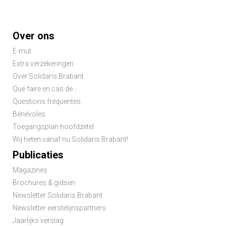
Footer
Over ons
menu
E-mut
Extra verzekeringen
Over Solidaris Brabant
Que faire en cas de...
Questions fréquentes
Bénévoles
Toegangsplan hoofdzetel
Wij heten vanaf nu Solidaris Brabant!
Publicaties
Magazines
Brochures & gidsen
Newsletter Solidaris Brabant
Newsletter eerstelijnspartners
Jaarlijks verslag