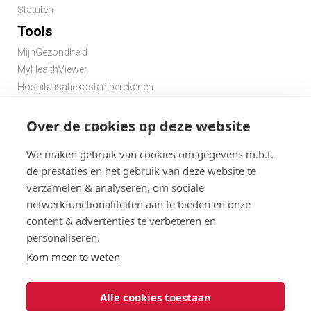
Statuten
Tools
MijnGezondheid
MyHealthViewer
Hospitalisatiekosten berekenen
Premie berekenen hospitalisatieverzekering
Zoek een apotheek in de buurt
Over de cookies op deze website
Zoek een dokter in de buurt
We maken gebruik van cookies om gegevens m.b.t.
de prestaties en het gebruik van deze website te
verzamelen & analyseren, om sociale
netwerkfunctionaliteiten aan te bieden en onze
content & advertenties te verbeteren en
personaliseren.
Disclaimer
Statuten
Algemene gebruiksvoorwaarden en privacy
Kom meer te weten
Menu
Cookies
@ 2026
Alle cookies toestaan
Solidaris
Solidaris Brabant Verzekeringen : gebruiksvoorwaarden en
Brabant