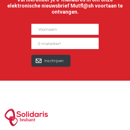
elektronische nieuwsbrief Mutfl@sh voortaan te
ontvangen.
brabant