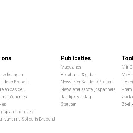
ter
 ons
Publicaties
Too
Magazines
MijnG
nu
verzekeringen
Brochures & gidsen
MyHea
olidaris Brabant
Newsletter Solidaris Brabant
Hospi
re en cas de...
Newsletter eerstelijnspartners
Premi
ons fréquentes
Jaarlijks verslag
Zoek 
les
Statuten
Zoek e
gsplan hoofdzetel
en vanaf nu Solidaris Brabant!