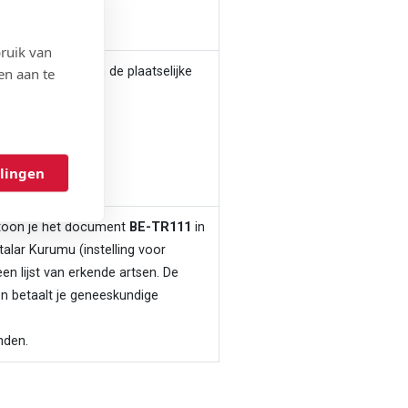
nden.
ruik van
en aan te
11
voorleggen aan de plaatselijke
aladie (CNAM)
llingen
nden.
, toon je het document
BE-TR111
in
alar Kurumu (instelling voor
een lijst van erkende artsen. De
en betaalt je geneeskundige
anden.