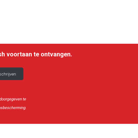
sh voortaan te ontvangen.
b doorgegeven te
nsbescherming.