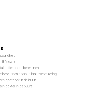
ls
ezondheid
lthViewer
talisatiekosten berekenen
e berekenen hospitalisatieverzekering
een apotheek in de buurt
en dokter in de buurt