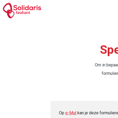
Skip
to
brabant
main
content
Bread
Spe
Om in bepaal
formulier
Op
e-Mut
kan je deze formuliere