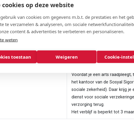
11000 Beograd
 cookies op deze website
Het verblijf is beperkt tot 3 maa
ebruik van cookies om gegevens m.b.t. de prestaties en het geb
te te verzamelen & analyseren, om sociale netwerkfunctionaliteit
Je moet
het formulier
BE-TN 1
onze content & advertenties te verbeteren en personaliseren.
ziekteverzekeringsinstelling
Caisse Nationale d'Assurance M
te weten
Montplaisir TUNIS - BP 77
Tunis Cedex 1080
okies toestaan
Weigeren
Cookie-inste
Het verblijf is beperkt tot 3 maa
Voordat je een arts raadpleegt
het kantoor van de Sosyal Sigort
sociale zekerheid). Daar krijg je 
dienst voor sociale verzekering
verzorging terug.
Het verblijf is beperkt tot 3 ma