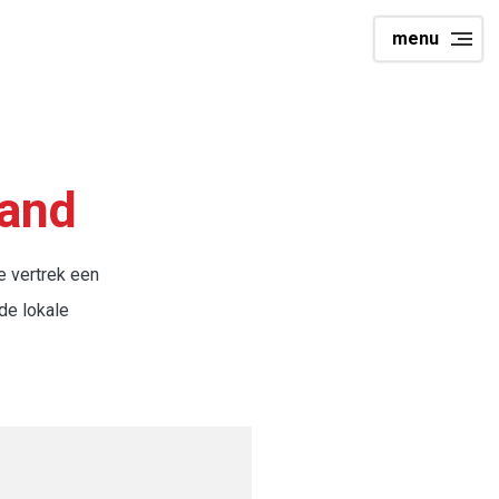
menu
land
e vertrek een
 de lokale