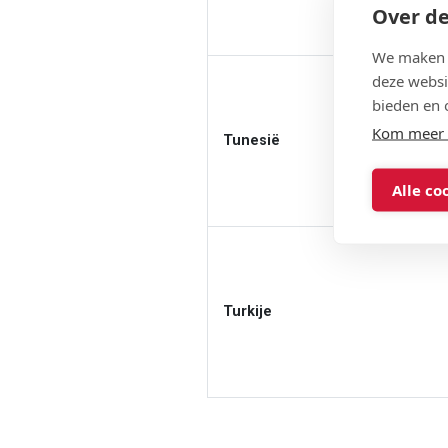
Over de
We maken g
deze websi
bieden en 
Kom meer 
Tunesië
Alle co
Turkije