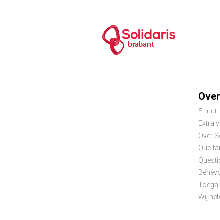
brabant
Foo
Over
E-mut
me
Extra 
Over S
Que fai
Questi
Bénévo
Toegan
Wij het