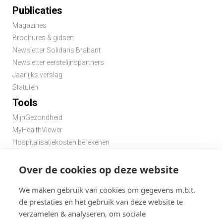
Publicaties
Magazines
Brochures & gidsen
Newsletter Solidaris Brabant
Newsletter eerstelijnspartners
Jaarlijks verslag
Statuten
Tools
MijnGezondheid
MyHealthViewer
Hospitalisatiekosten berekenen
Premie berekenen hospitalisatieverzekering
Over de cookies op deze website
Zoek een apotheek in de buurt
Zoek een dokter in de buurt
We maken gebruik van cookies om gegevens m.b.t.
de prestaties en het gebruik van deze website te
verzamelen & analyseren, om sociale