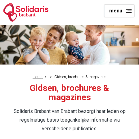
Skip
menu
to
brabant
main
content
Breadcrumb
Home
>
>
Gidsen, brochures & magazines
Gidsen, brochures &
magazines
Solidaris Brabant van Brabant bezorgt haar leden op
regelmatige basis toegankelijke informatie via
verscheidene publicaties.