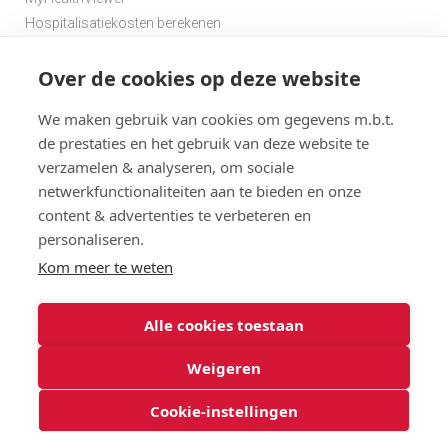
Hospitalisatiekosten berekenen
Premie berekenen hospitalisatieverzekering
Over de cookies op deze website
Zoek een apotheek in de buurt
Zoek een dokter in de buurt
We maken gebruik van cookies om gegevens m.b.t.
de prestaties en het gebruik van deze website te
verzamelen & analyseren, om sociale
netwerkfunctionaliteiten aan te bieden en onze
content & advertenties te verbeteren en
personaliseren.
Disclaimer
Statuten
Algemene gebruiksvoorwaarden en privacy
Kom meer te weten
Menu
Cookies
@ 2026
Alle cookies toestaan
Solidaris
Solidaris Brabant Verzekeringen : gebruiksvoorwaarden en
Brabant
privacy
Weigeren
Onderworpen aan de controle van de CDZ
Cookie-instellingen