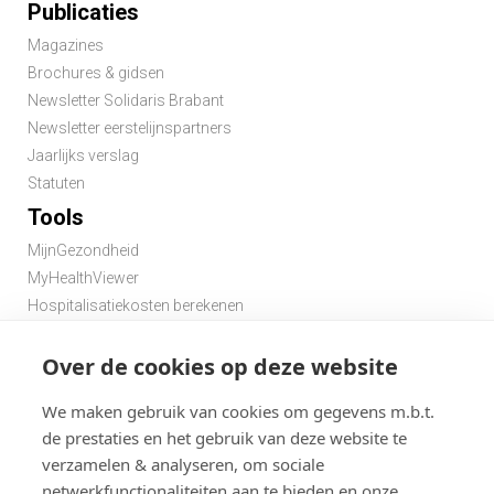
Publicaties
Magazines
Brochures & gidsen
Newsletter Solidaris Brabant
Newsletter eerstelijnspartners
Jaarlijks verslag
Statuten
Tools
MijnGezondheid
MyHealthViewer
Hospitalisatiekosten berekenen
Premie berekenen hospitalisatieverzekering
Over de cookies op deze website
Zoek een apotheek in de buurt
Zoek een dokter in de buurt
We maken gebruik van cookies om gegevens m.b.t.
de prestaties en het gebruik van deze website te
verzamelen & analyseren, om sociale
netwerkfunctionaliteiten aan te bieden en onze