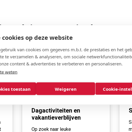
je ook interesse in deze voo
 cookies op deze website
ebruik van cookies om gegevens m.b.t. de prestaties en het geb
te te verzamelen & analyseren, om sociale netwerkfunctionaliteit
onze content & advertenties te verbeteren en personaliseren.
te weten
okies toestaan
Weigeren
Cookie-inste
Dagactiviteiten en
S
vakantieverblijven
n
S
t
Op zoek naar leuke
m