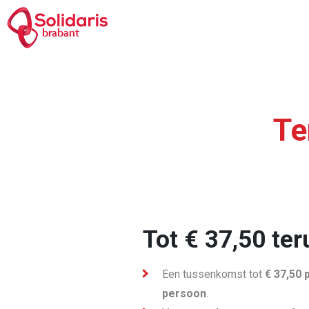
Overslaan
en
brabant
naar
de
inhoud
Kruim
gaan
Te
Tot € 37,50 te
Een tussenkomst tot
€ 37,50 
persoon
.