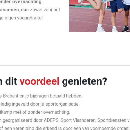
nder overnachting.
wassenen
,
dus
zowel voor het
je eigen yogaretraite!
n dit
voordeel
genieten?
is Brabant en je bijdragen betaald hebben.
olledig ingevuld door je sportorganisatie.
tkamp met of zonder overnachting.
 georganiseerd door ADEPS, Sport Vlaanderen, Sportdiensten 
een vereniging die erkend is door een van voornoemde organi