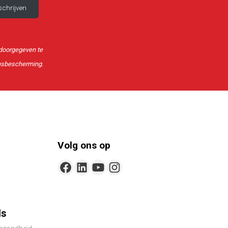
b doorgegeven te
nsbescherming.
Volg ons op
ls