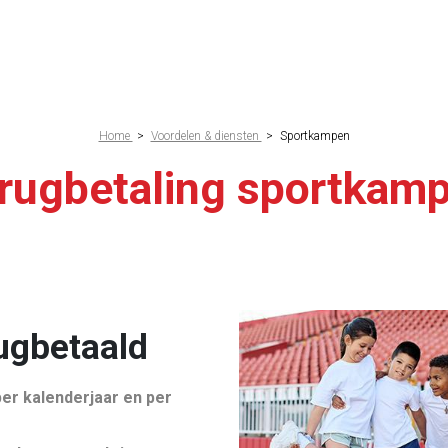
elpad
Home
>
Voordelen & diensten
>
Sportkampen
rugbetaling sportkam
rugbetaald
per kalenderjaar en per