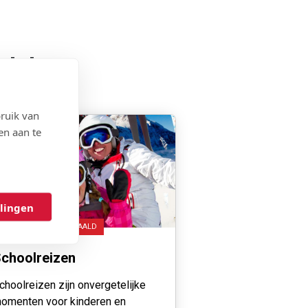
rdelen:
ruik van
en aan te
llingen
TOT € 37,5 TERUGBETAALD
choolreizen
choolreizen zijn onvergetelijke
omenten voor kinderen en