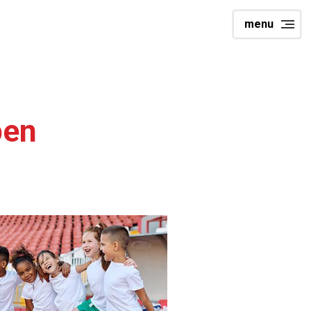
menu
pen