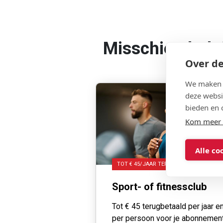
Misschien heb 
Over de
We maken g
deze websi
bieden en 
Kom meer 
Alle co
TOT € 45/JAAR TERUGBETAALD
Sport- of fitnessclub
Tot € 45 terugbetaald per jaar e
per persoon voor je abonnemen