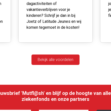
m
dagactiviteiten of
j
vakantieverblijven voor je
j
kinderen? Schrijf je dan in bij
f
en
Joetz of Latitude Jeunes en wij
komen tegemoet in de kosten!
Bekijk alle voordelen
ieuwsbrief 'Mutfl@sh' en blijf op de hoogte van al
ziekenfonds en onze partners