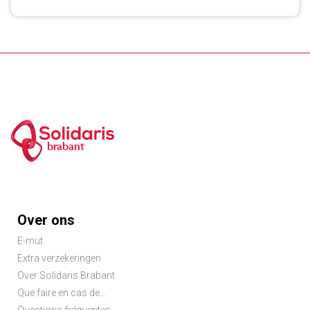
brabant
Footer
Over ons
menu
E-mut
Extra verzekeringen
Over Solidaris Brabant
Que faire en cas de...