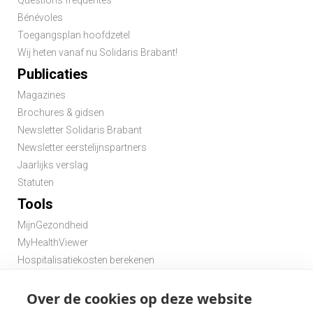
Questions fréquentes
Bénévoles
Toegangsplan hoofdzetel
Wij heten vanaf nu Solidaris Brabant!
Publicaties
Magazines
Brochures & gidsen
Newsletter Solidaris Brabant
Newsletter eerstelijnspartners
Jaarlijks verslag
Statuten
Tools
MijnGezondheid
MyHealthViewer
Hospitalisatiekosten berekenen
Premie berekenen hospitalisatieverzekering
Over de cookies op deze website
Zoek een apotheek in de buurt
Zoek een dokter in de buurt