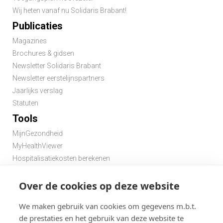
Wij heten vanaf nu Solidaris Brabant!
Publicaties
Magazines
Brochures & gidsen
Newsletter Solidaris Brabant
Newsletter eerstelijnspartners
Jaarlijks verslag
Statuten
Tools
MijnGezondheid
MyHealthViewer
Hospitalisatiekosten berekenen
Premie berekenen hospitalisatieverzekering
Over de cookies op deze website
Zoek een apotheek in de buurt
Zoek een dokter in de buurt
We maken gebruik van cookies om gegevens m.b.t.
de prestaties en het gebruik van deze website te