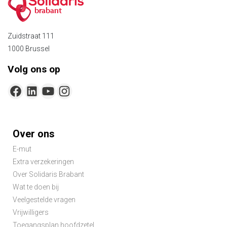
brabant
Zuidstraat 111
1000 Brussel
Volg ons op
Footer-
Over ons
menu
E-mut
Extra verzekeringen
Over Solidaris Brabant
Wat te doen bij
Veelgestelde vragen
Vrijwilligers
Toegangsplan hoofdzetel