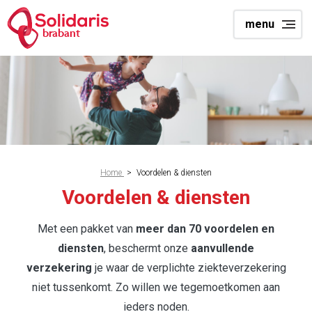
Overslaan
menu
en
brabant
naar
de
inhoud
gaan
Kruimelpad
Home
>
Voordelen & diensten
Voordelen & diensten
Met een pakket van
meer dan 70 voordelen en
diensten
, beschermt onze
aanvullende
verzekering
je waar de verplichte ziekteverzekering
niet tussenkomt. Zo willen we tegemoetkomen aan
ieders noden.