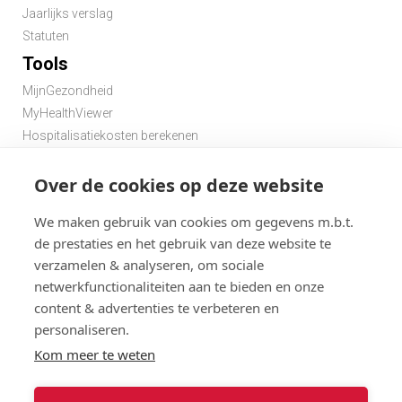
Jaarlijks verslag
Statuten
Tools
MijnGezondheid
MyHealthViewer
Hospitalisatiekosten berekenen
Premie berekenen hospitalisatieverzekering
Over de cookies op deze website
Zoek een apotheek in de buurt
Zoek een dokter in de buurt
We maken gebruik van cookies om gegevens m.b.t.
de prestaties en het gebruik van deze website te
verzamelen & analyseren, om sociale
netwerkfunctionaliteiten aan te bieden en onze
content & advertenties te verbeteren en
personaliseren.
Disclaimer
Statuten
Algemene gebruiksvoorwaarden en privacy
Kom meer te weten
Menu
Cookies
@ 2026