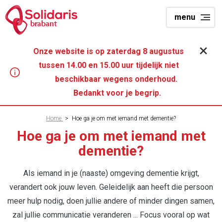
Overslaan
menu
en
brabant
naar
de
Onze website is op zaterdag 8 augustus
inhoud
tussen 14.00 en 15.00 uur tijdelijk niet
gaan
beschikbaar wegens onderhoud.
Bedankt voor je begrip.
Kruimelpad
Home
>
Hoe ga je om met iemand met dementie?
Hoe ga je om met iemand met
dementie?
Als iemand in je (naaste) omgeving dementie krijgt,
verandert ook jouw leven. Geleidelijk aan heeft die persoon
meer hulp nodig, doen jullie andere of minder dingen samen,
zal jullie communicatie veranderen ... Focus vooral op wat