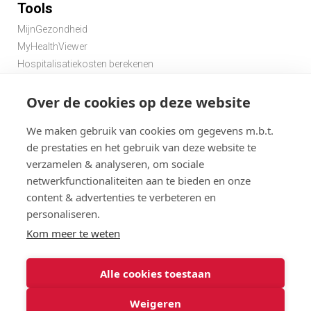
Tools
MijnGezondheid
MyHealthViewer
Hospitalisatiekosten berekenen
Premie berekenen hospitalisatieverzekering
Over de cookies op deze website
Zoek een apotheek in de buurt
Zoek een dokter in de buurt
We maken gebruik van cookies om gegevens m.b.t.
de prestaties en het gebruik van deze website te
verzamelen & analyseren, om sociale
netwerkfunctionaliteiten aan te bieden en onze
content & advertenties te verbeteren en
personaliseren.
Disclaimer
Statuten
Algemene gebruiksvoorwaarden en privacy
Kom meer te weten
Menu
Cookies
@ 2026
Alle cookies toestaan
Solidaris
Solidaris Brabant Verzekeringen : gebruiksvoorwaarden en
Brabant
privacy
Weigeren