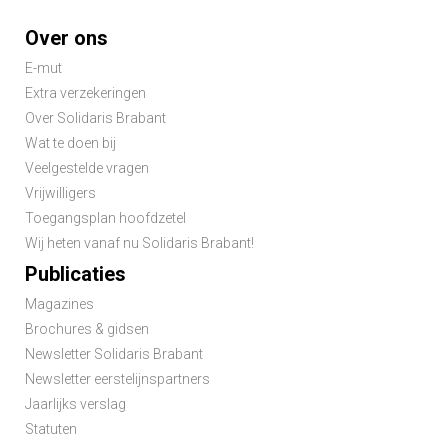
Footer-
Over ons
menu
E-mut
Extra verzekeringen
Over Solidaris Brabant
Wat te doen bij
Veelgestelde vragen
Vrijwilligers
Toegangsplan hoofdzetel
Wij heten vanaf nu Solidaris Brabant!
Publicaties
Magazines
Brochures & gidsen
Newsletter Solidaris Brabant
Newsletter eerstelijnspartners
Jaarlijks verslag
Statuten