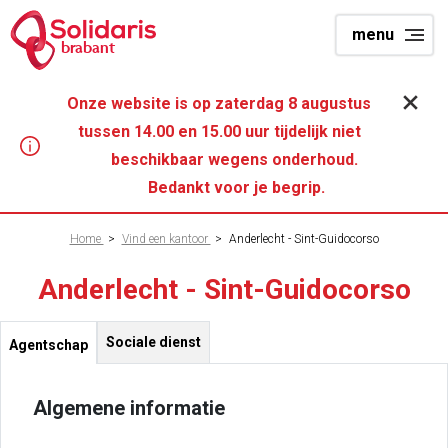
Overslaan
menu
en
brabant
naar
de
Onze website is op zaterdag 8 augustus
inhoud
tussen 14.00 en 15.00 uur tijdelijk niet
gaan
beschikbaar wegens onderhoud.
Bedankt voor je begrip.
Kruimelpad
Home
>
Vind een kantoor
>
Anderlecht - Sint-Guidocorso
Anderlecht - Sint-Guidocorso
Sociale dienst
Agentschap
Algemene informatie