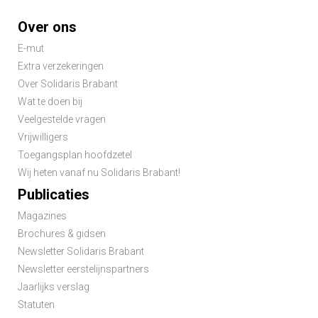
Footer-
Over ons
menu
E-mut
Extra verzekeringen
Over Solidaris Brabant
Wat te doen bij
Veelgestelde vragen
Vrijwilligers
Toegangsplan hoofdzetel
Wij heten vanaf nu Solidaris Brabant!
Publicaties
Magazines
Brochures & gidsen
Newsletter Solidaris Brabant
Newsletter eerstelijnspartners
Jaarlijks verslag
Statuten