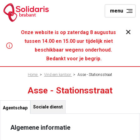
Overslaan
menu
en
brabant
naar
de
Onze website is op zaterdag 8 augustus
inhoud
tussen 14.00 en 15.00 uur tijdelijk niet
gaan
beschikbaar wegens onderhoud.
Bedankt voor je begrip.
Kruimelpad
Home
>
Vind een kantoor
>
Asse - Stationsstraat
Asse - Stationsstraat
Sociale dienst
Agentschap
Algemene informatie