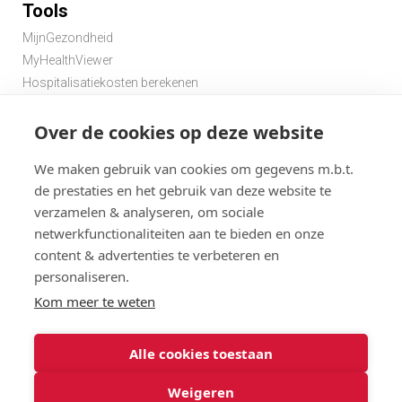
Tools
MijnGezondheid
MyHealthViewer
Hospitalisatiekosten berekenen
Premie berekenen hospitalisatieverzekering
Over de cookies op deze website
Zoek een apotheek in de buurt
Zoek een dokter in de buurt
We maken gebruik van cookies om gegevens m.b.t.
de prestaties en het gebruik van deze website te
verzamelen & analyseren, om sociale
netwerkfunctionaliteiten aan te bieden en onze
content & advertenties te verbeteren en
personaliseren.
Disclaimer
Statuten
Algemene gebruiksvoorwaarden en privacy
Kom meer te weten
Menu
Cookies
@ 2026
Alle cookies toestaan
Solidaris
Solidaris Brabant Verzekeringen : gebruiksvoorwaarden en
Brabant
privacy
Weigeren